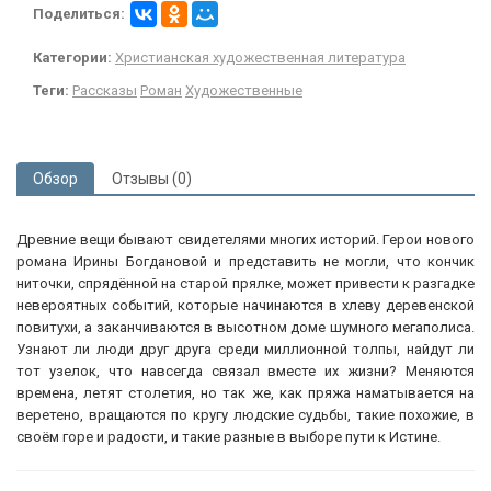
Поделиться:
Категории:
Христианская художественная литература
Теги:
Рассказы
Роман
Художественные
Обзор
Отзывы (0)
Древние вещи бывают свидетелями многих историй. Герои нового
романа Ирины Богдановой и представить не могли, что кончик
ниточки, спрядённой на старой прялке, может привести к разгадке
невероятных событий, которые начинаются в хлеву деревенской
повитухи, а заканчиваются в высотном доме шумного мегаполиса.
Узнают ли люди друг друга среди миллионной толпы, найдут ли
тот узелок, что навсегда связал вместе их жизни? Меняются
времена, летят столетия, но так же, как пряжа наматывается на
веретено, вращаются по кругу людские судьбы, такие похожие, в
своём горе и радости, и такие разные в выборе пути к Истине.