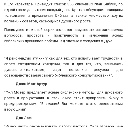
и Его характере. Приводит список 365 ключевых глав Библии, по
одной главе для чтения каждый день. Кратко обсуждает принципы
толкования и приминения Библии, а также множество других
полезных советов, касающихся духовного роста.
Преимуществом этой серии является насущность затрагиваемых
вопросов, простота и практичность в изложении ясных
библейских принципов победы над плотью и хождения в Духе.
"Я рекомендую эту книгу как для тех, кто испытывает трудности в
своем ежедневном хождении, так и для тех, кто, занимаясь
душепопечительством, ищет полезные ресурсы для
совершенствования своего библейского консультирования".
Джон Мак-Артур
"Фил Мозер предлагает ясные библейские методы для духовного
роста и процветания. К этой книге стоит прикрепить бирку с
предупреждением: "Внимание! Вы можете стать ревностными
верующими".
Дон Лэф
"Имею честь рекомендовать работу пастора Фила Мозера, чье