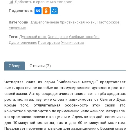
Добавить к сравнению товаров
Поделиться:
Категории:
Душепопечение
Христианская жизнь
Пасторское
служение
Теги:
Духовный рост
Освящение
Учебные пособия
Душепопечение
Пасторство
Ученичество
Обзор
Отзывы (2)
Четвертая книга из серии "Библейские методы" представляет
очень практичное пособие по стимулированию духовного роста в
своей жизни. Автор сосредотачивает внимание на трёх средствах
роста: молитва, изучение слова и зависимость от Святого Духа.
Кроме того, отличительная особенность этой серии это
конкретное руководство по применению изложенного материала,
которое расположено в конце книги. Здесь автор даёт советы как
для 10-минутной молитвы, так и для 60-ти минутной молитвы.
Предлагает перечень отрывков для размышления о Божьей славе