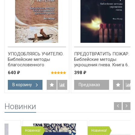
УПОДОБЛЯЯСЬ УЧИТЕЛЮ.
ПРЕДОТВРАТИТЬ ПОЖАР.
Библейские методы
Библейские методы
благословенного
укрощения гнева. Книга 6.
духовного роста. Книга 4.
Фил Мозер
640
398
₽
₽
Фил Мозер
В корзину
Предзаказ
Новинки
Новинка!
Новинка!