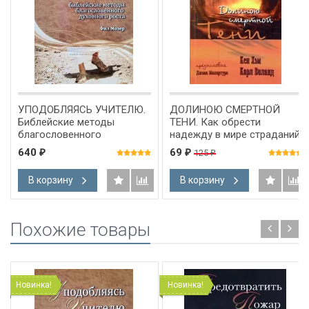
УПОДОБЛЯЯСЬ УЧИТЕЛЮ.
ДОЛИНОЮ СМЕРТНОЙ
Библейские методы
ТЕНИ. Как обрести
благословенного
надежду в мире страданий.
духовного роста. Книга 4.
Карл Виланд и Кен Хэм
640
69
125
₽
₽
₽
Фил Мозер
В корзину
В корзину
Похожие товары
Новинка!
Новинка!