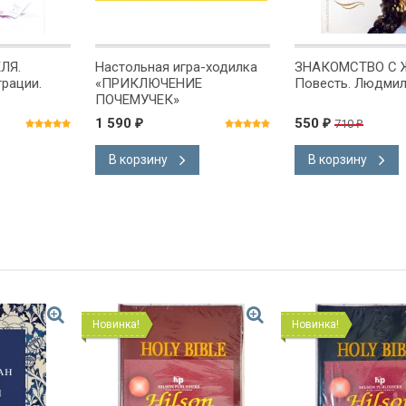
ЛЯ.
Настольная игра-ходилка
ЗНАКОМСТВО С 
рации.
«ПРИКЛЮЧЕНИЕ
Повесть. Людми
ПОЧЕМУЧЕК»
1 590
550
710
₽
₽
₽
В корзину
В корзину
Новинка!
Новинка!