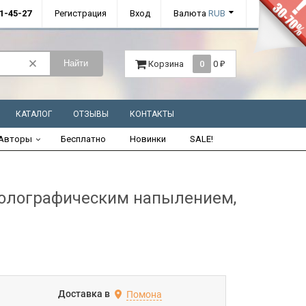
01-45-27
Регистрация
Вход
Валюта
RUB
Найти
Корзина
0
0
₽
КАТАЛОГ
ОТЗЫВЫ
КОНТАКТЫ
Авторы
Бесплатно
Новинки
SALE!
 голографическим напылением,
Доставка в
Помона