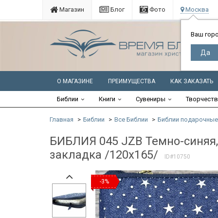
Магазин
Блог
Фото
Москва
Ваш гор
О МАГАЗИНЕ
ПРЕИМУЩЕСТВА
КАК ЗАКАЗАТЬ
Библии
Книги
Сувениры
Творчест
Главная
Библии
Все Библии
Библии подарочные
БИБЛИЯ 045 JZB Темно-синяя,
закладка /120х165/
ID#10750
-3%