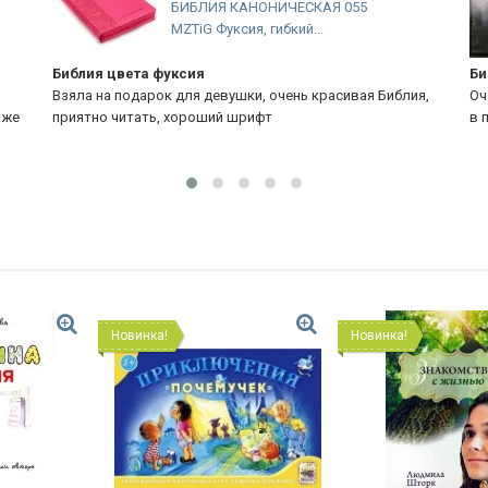
55
БИБЛИЯ 055 ZTI Фотопечать орел,
искусственная...
Библия
вая Библия,
Очень крутая Библия, хорошее качество бумаги, беру н
в первый раз. Спасибо
Новинка!
Новинка!