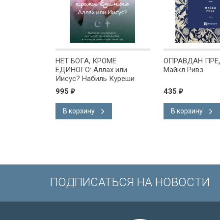
ОГА, КРОМЕ
ОПРАВДАН ПРЕД БОГОМ.
HOLY B
ГО: Аллах или
Майкл Ривз
Version
? Набиль Куреши
Бордов
Короля
435
1 690
₽
англий
Словар
орзину
В корзину
В ко
подаро
Иисуса
/200х1
ПОДПИСАТЬСЯ НА НОВОСТИ