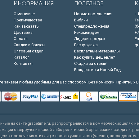
ИНФОРМАЦИЯ
ПОЛЕЗНОЕ
К
О магазине
Новые поступления
г.
Преимущества
Библии
Те
Как заказать
Спецпредложения
(б
Доставка
Рекомендуем
+7
Оплата
Лидеры продаж
Em
Скидки и бонусы
Распродажа
gr
Оптовый отдел
Бесплатные материалы
Каталог
Как купить дешевле?
Контакты
Скидка за отзыв!
Рождество и Новый Год
е заказы любым удобным для Вас способом! Без комиссии! Приятных В
ные на сайте gracetime.ru, распространяются в коммерческих целях, не
рмации о вероучении какой-либо религиозной организации среди лиц, н
целях вовлечения этих лиц в состав участников (членов, последовател