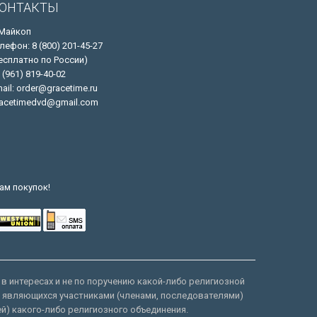
ОНТАКТЫ
 Майкоп
лефон: 8 (800) 201-45-27
есплатно по России)
 (961) 819-40-02
ail: order@gracetime.ru
acetimedvd@gmail.com
ам покупок!
 в интересах и не по поручению какой-либо религиозной
е являющихся участниками (членами, последователями)
ей) какого-либо религиозного объединения.