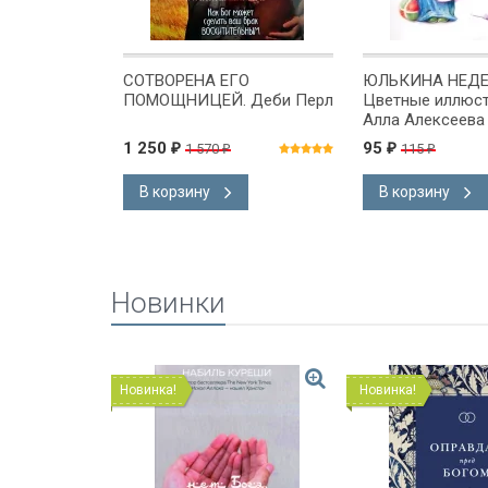
 Фрэнк
СОТВОРЕНА ЕГО
ЮЛЬКИНА НЕДЕ
ПОМОЩНИЦЕЙ. Деби Перл
Цветные иллюст
Алла Алексеева
1 250
95
1 570
115
₽
₽
₽
₽
В корзину
В корзину
Новинки
!
Новинка!
Новинка!