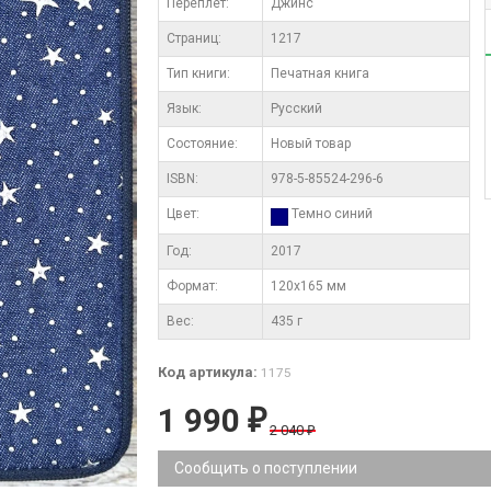
Переплет:
Джинс
Cтраниц:
1217
Тип книги:
Печатная книга
Язык:
Русский
Состояние:
Новый товар
ISBN:
978-5-85524-296-6
Цвет:
Темно синий
Год:
2017
Формат:
120х165 мм
Вес:
435 г
Код артикула:
1175
1 990
₽
2 040
₽
Сообщить о поступлении