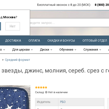
Бесплатный звонок с 8 до 20 (МСК):
8 (800) 2
од
Москва
?
ДОСТАВКА
ОПЛАТА
СКИДКИ И БОНУСЫ
ОПТОВЫЙ ОТДЕЛ
во
Для церкви
Диски
Обучение
Служения
Средний формат
 звезды, джинс, молния, сереб. срез с
Склад:
Нет в наличии
Издатель:
РБО