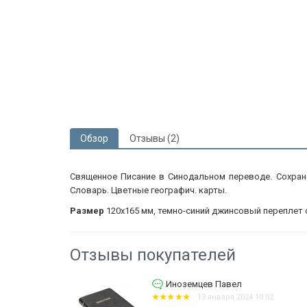
Обзор
Отзывы (2)
Священное Писание в Синодальном переводе. Сохранен
Словарь. Цветные географич. карты.
Размер
120х165 мм, темно-синий джинсовый переплет 
Отзывы покупателей
авел
Гавкина Галина
аря 2024 10:02
9 февраля 2023 21