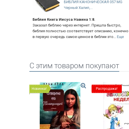
ЧЕСКАЯ 057 MG
БИБЛИЯ КАНОНИЧЕСКАЯ 0
MZTiG Фуксия, гибкий...
.
Библия цвета фуксия
 Пришла быстро,
Взяла на подарок для девушки, очень краси
 описанию, конечно же
приятно читать, хороший шрифт
библии это...
Еще
C этим товаром покупают
Новинка!
Распродажа!