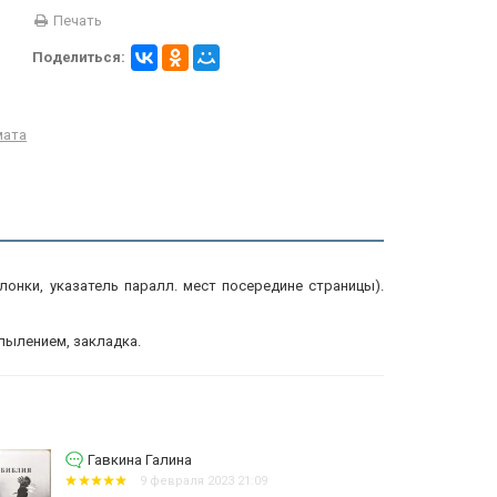
Печать
Поделиться:
мата
лонки, указатель паралл. мест посередине страницы).
пылением, закладка.
Зимин Алексей Викторович
13 января 2023 08:22