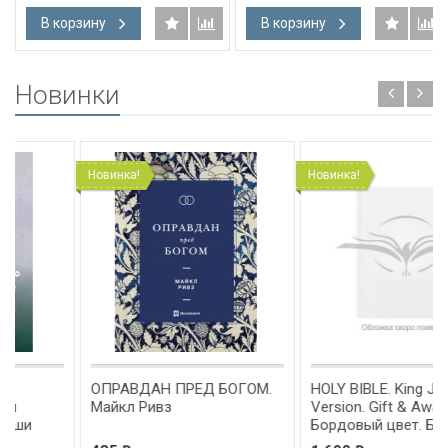
крупный шрифт /145х220/
параллельные места,
В корзину
В корзину
крупный шрифт /145х220/
Новинки
Новинка!
Новинка!
ОПРАВДАН ПРЕД БОГОМ.
HOLY BIBLE. King James
Майкл Ривз
Version. Gift & Award Bible.
Бордовый цвет. Библия
Короля Иакова на