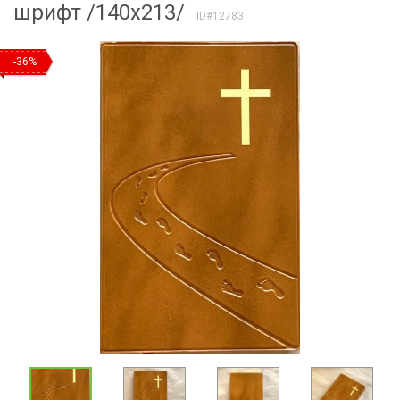
шрифт /140х213/
ID#12783
-36%