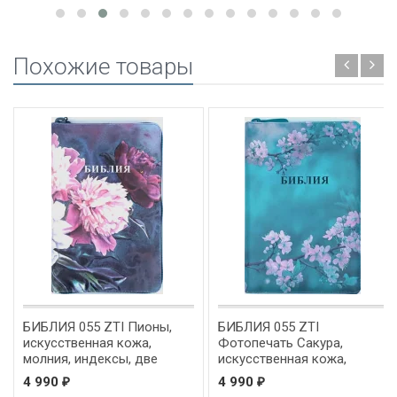
Похожие товары
БИБЛИЯ 055 ZTI Пионы,
БИБЛИЯ 055 ZTI
искусственная кожа,
Фотопечать Сакура,
молния, индексы, две
искусственная кожа,
закладки, цветной срез,
молния, индексы, две
4 990
4 990
₽
₽
параллельные места,
закладки, золотой срез,