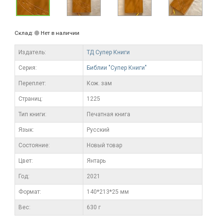
Склад:
Нет в наличии
Издатель:
ТД Супер Книги
Серия:
Библии "Супер Книги"
Переплет:
Кож. зам
Cтраниц:
1225
Тип книги:
Печатная книга
Язык:
Русский
Состояние:
Новый товар
Цвет:
Янтарь
Год:
2021
Формат:
140*213*25 мм
Вес:
630 г