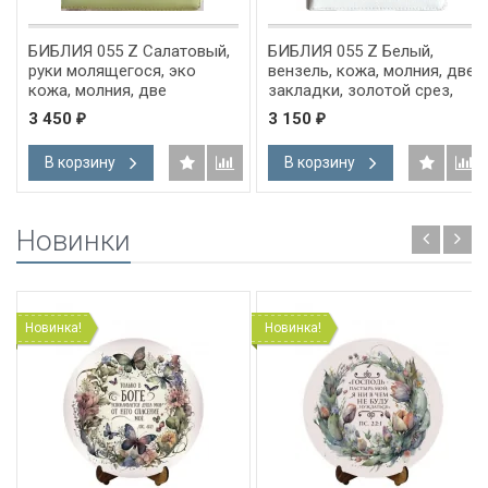
БИБЛИЯ 055 Z Салатовый,
БИБЛИЯ 055 Z Белый,
руки молящегося, эко
вензель, кожа, молния, две
кожа, молния, две
закладки, золотой срез,
закладки, золотой срез,
параллельные места,
3 450
3 150
₽
₽
параллельные места,
крупный шрифт /143х220/
крупный шрифт /143х220/
В корзину
В корзину
Новинки
Новинка!
Новинка!