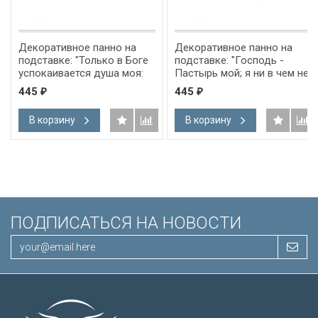
Декоративное панно на
Декоративное панно на
подставке: "Только в Боге
подставке: "Господь -
успокаивается душа моя:
Пастырь мой; я ни в чем не
от Него спасение мое" Пс
буду нуждаться" Пс 22:1
445
445
₽
₽
61:2
В корзину
В корзину
ПОДПИСАТЬСЯ НА НОВОСТИ