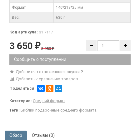
Формат:
140*213*25 мм
Вес:
630 г
Код артикула:
G1 7117
3 650
₽
3 950
₽
Сообщить о поступлении
Добавить в отложенные покупки
Добавить к сравнению товаров
Поделиться:
Категории:
Средний формат
Теги:
Библии подарочные среднего формата
Обзор
Отзывы (0)