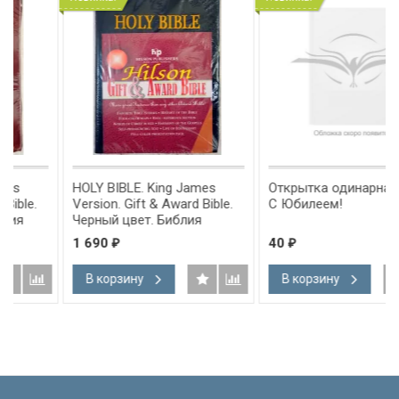
HOLY BIBLE. King James
Открытка одинарная 10x15:
Version. Gift & Award Bible.
С Юбилеем!
Черный цвет. Библия
Короля Иакова на
1 690
40
₽
₽
английском языке.
Словарь, карты, закладка,
В корзину
В корзину
а
подарочная вкладка, слова
м
Иисуса выделены красным
/200х140/