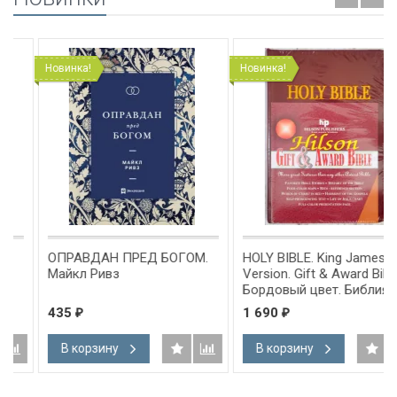
Новинка!
Новинка!
ОПРАВДАН ПРЕД БОГОМ.
HOLY BIBLE. King James
Майкл Ривз
Version. Gift & Award Bible.
Бордовый цвет. Библия
Короля Иакова на
435
1 690
₽
₽
английском языке.
Словарь, карты, закладка,
В корзину
В корзину
подарочная вкладка, слова
Иисуса выделены красным
/200х140/