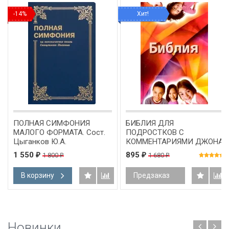
-14%
Хит!
ПОЛНАЯ СИМФОНИЯ
БИБЛИЯ ДЛЯ
МАЛОГО ФОРМАТА. Сост.
ПОДРОСТКОВ С
Цыганков Ю.А.
КОММЕНТАРИЯМИ ДЖОНА
МАК-АРТУРА
1 550
895
1 800
1 680
₽
₽
₽
₽
В корзину
Предзаказ
Новинки