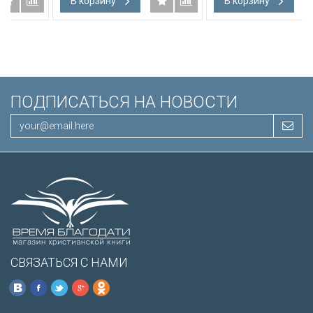
В корзину
В корзину
подарочная вкладка, слова
Иисуса выделены красным
/200х140/
ПОДПИСАТЬСЯ НА НОВОСТИ
СВЯЗАТЬСЯ С НАМИ