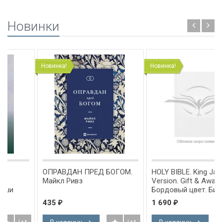
Новинки
Новинка!
Новинка!
ОПРАВДАН ПРЕД БОГОМ.
HOLY BIBLE. King James
Майкл Ривз
Version. Gift & Award Bible.
Бордовый цвет. Библия
Короля Иакова на
435
1 690
₽
₽
английском языке.
Словарь, карты, закладка,