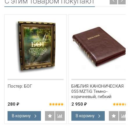
C этим товаром покупают
Постер: БОГ
БИБЛИЯ КАНОНИЧЕСКАЯ
055 MZTiG Темно-
коричневый, гибкий
переплет из термовинила,
280
2 950
₽
₽
молния, золотой обрез,
индексы, закладка
В корзину
В корзину
/135х210/