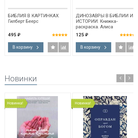
БИБЛИЯ В КАРТИНКАХ.
ДИНОЗАВРЫ В БИБЛИИ И
Гилберт Беерс
ИСТОРИИ. Книжка-
раскраска. Алиса
Банковская
495
125
₽
₽
В корзину
В корзину
Новинки
Новинка!
Новинка!