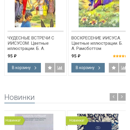
ЧУДЕСНЫЕ ВСТРЕЧИ С
ВОСКРЕСЕНИЕ ИИСУСА.
ИИСУСОМ. Цветные
Цветные иллюстрации. Б.
иллюстрации. Б. А.
А. Рамсботтом
Рамсботтом
95
95
₽
₽
В корзину
В корзину
Новинки
Новинка!
Новинка!