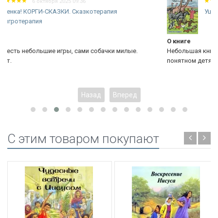
14 августа 2025 21:07
Уценка! НОЙ. Китти Анна Грифитс
О книге
милые.
Небольшая книжка, но очень интересная. Написана на яз
понятном детям и увлекательно.
Назад
Вперед
C этим товаром покупают