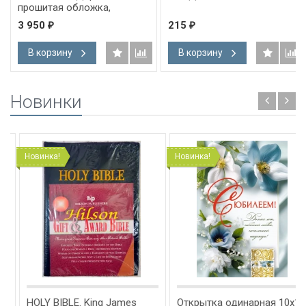
прошитая обложка,
застежка, карманы,
3 950
215
₽
₽
магнитная кнопка /22х16,5
см/
В корзину
В корзину
Новинки
Новинка!
Новинка!
HOLY BIBLE. King James
Открытка одинарная 10x15: