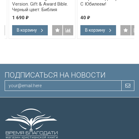
Version. Gift & Award Bible.
С Юбилеем!
Черный цвет. Библия
Короля Иакова на
1 690
40
₽
₽
английском языке.
Словарь, карты, закладка,
В корзину
В корзину
подарочная вкладка, слова
Иисуса выделены красным
/200х140/
ПОДПИСАТЬСЯ НА НОВОСТИ