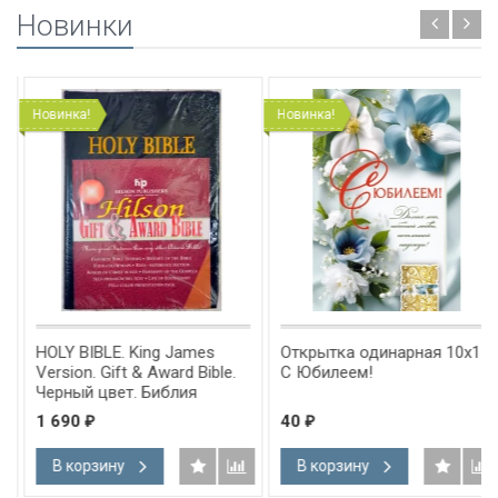
Новинки
Новинка!
Новинка!
HOLY BIBLE. King James
Открытка одинарная 10x15:
Version. Gift & Award Bible.
С Юбилеем!
Черный цвет. Библия
Короля Иакова на
1 690
40
₽
₽
английском языке.
Словарь, карты, закладка,
В корзину
В корзину
подарочная вкладка, слова
Иисуса выделены красным