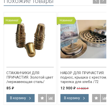
Похожие товары
Новинка!
Новинка!
СТАКАНЧИКИ ДЛЯ
НАБОР ДЛЯ ПРИЧАСТИЯ:
ПРИЧАСТИЯ. Золотой цвет
поднос, крышка с крестом,
/нержавеющая сталь/
тарелка для хлеба /72
стаканчика/
85
12 900
17 500
₽
₽
₽
В корзину
В корзину