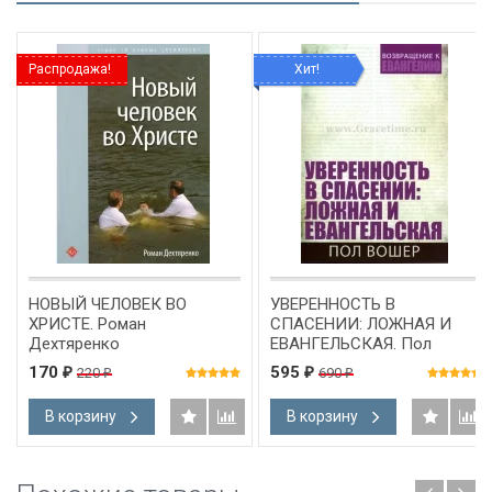
Распродажа!
Хит!
НОВЫЙ ЧЕЛОВЕК ВО
УВЕРЕННОСТЬ В
ХРИСТЕ. Роман
СПАСЕНИИ: ЛОЖНАЯ И
Дехтяренко
ЕВАНГЕЛЬСКАЯ. Пол
Вошер
170
595
220
690
₽
₽
₽
₽
В корзину
В корзину