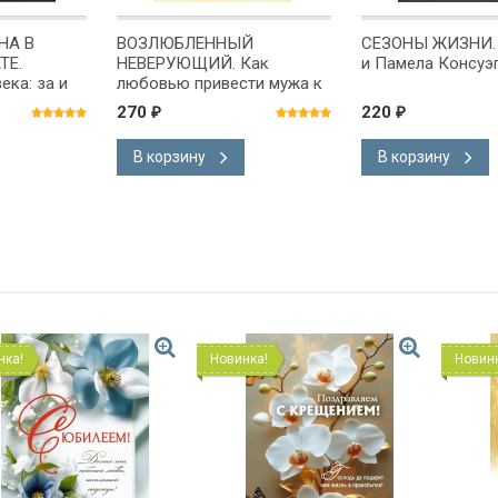
НА В
ВОЗЛЮБЛЕННЫЙ
СЕЗОНЫ ЖИЗНИ.
ТЕ.
НЕВЕРУЮЩИЙ. Как
и Памела Консуэ
ка: за и
любовью привести мужа к
й Милюков
вере. Джо Берри
270
220
₽
₽
В корзину
В корзину
Новинка!
Новинка!