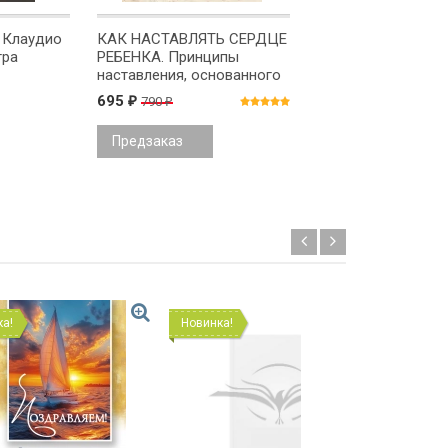
 Клаудио
КАК НАСТАВЛЯТЬ СЕРДЦЕ
ДИТЯ МИРА. Дон
гра
РЕБЕНКА. Принципы
Ричардсон
наставления, основанного
на Библии. Тед Трипп
695
445
790
₽
₽
₽
Предзаказ
Предзаказ
Новинка!
Новинка!