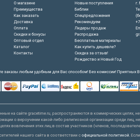
О магазине
Новые поступления
г.
Преимущества
Библии
Те
Как заказать
Спецпредложения
(б
Доставка
Рекомендуем
+7
Оплата
Лидеры продаж
Em
Скидки и бонусы
Распродажа
gr
Оптовый отдел
Бесплатные материалы
Каталог
Как купить дешевле?
Контакты
Скидка за отзыв!
Рождество и Новый Год
е заказы любым удобным для Вас способом! Без комиссии! Приятных В
ные на сайте gracetime.ru, распространяются в коммерческих целях, не
рмации о вероучении какой-либо религиозной организации среди лиц, н
целях вовлечения этих лиц в состав участников (членов, последовател
етителей нашего сайта в соответствии с
официальной политикой.
Если