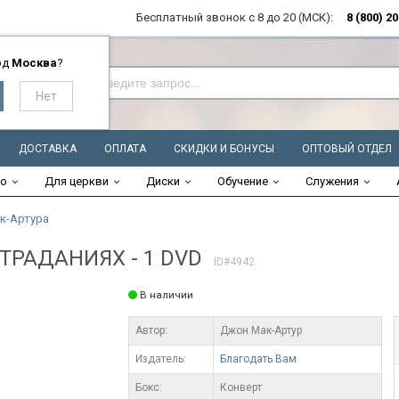
Бесплатный звонок с 8 до 20 (МСК):
8 (800) 2
од
Москва
?
ДОСТАВКА
ОПЛАТА
СКИДКИ И БОНУСЫ
ОПТОВЫЙ ОТДЕЛ
во
Для церкви
Диски
Обучение
Служения
к-Артура
РАДАНИЯХ - 1 DVD
ID#4942
В наличии
Автор:
Джон Мак-Артур
Издатель:
Благодать Вам
Бокс:
Конверт