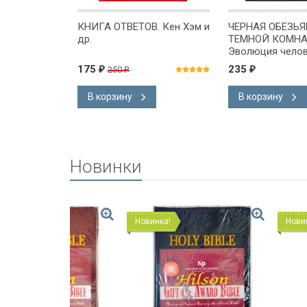
он
КНИГА ОТВЕТОВ. Кен Хэм и
ЧЕРНАЯ ОБЕЗЬЯ
др.
ТЕМНОЙ КОМНА
Эволюция челове
против. Алексе
175
235
250
₽
₽
₽
В корзину
В корзину
Новинки
Новинка!
Новинка!