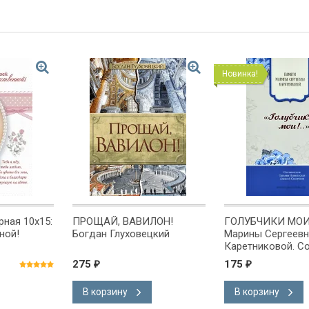
Новинка!
ная 10x15:
ПРОЩАЙ, ВАВИЛОН!
ГОЛУБЧИКИ МОИ.
ной!
Богдан Глуховецкий
Марины Сергеев
Каретниковой. Сос
Никольская, А. С
275
175
₽
₽
В корзину
В корзину