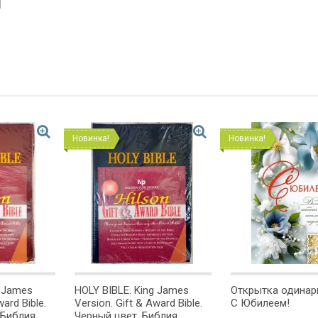
Новинка!
Новинка!
g James
HOLY BIBLE. King James
Открытка одинарн
ward Bible.
Version. Gift & Award Bible.
С Юбилеем!
 Библия
Черный цвет. Библия