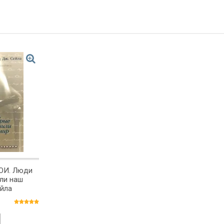
ОИ. Люди
ли наш
ейла