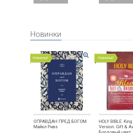
Новинки
Новинка!
Новинка!
ОМЕ
ОПРАВДАН ПРЕД БОГОМ.
HOLY BIBLE. Kin
х или
Майкл Ривз
Version. Gift & A
 Куреши
Бордовый цвет.