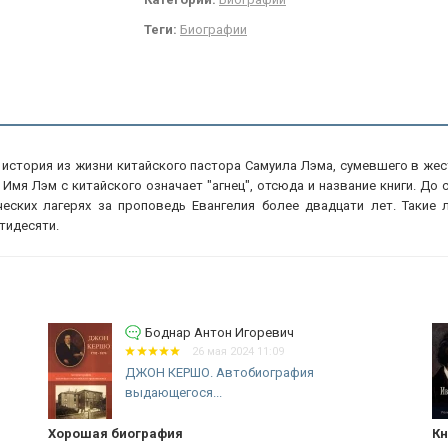
Теги:
Биографии
я история из жизни китайского пастора Самуила Лэма, сумевшего в жес
мя Лэм с китайского означает "агнец", отсюда и название книги. До 
еских лагерях за проповедь Евангелия более двадцати лет. Такие л
тидесяти.
Боднар Антон Игоревич
26 мая 2024 11:09
ДЖОН КЕРШО. Автобиография
выдающегося...
Хорошая биография
Кн