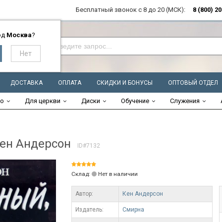
Бесплатный звонок с 8 до 20 (МСК):
8 (800) 2
од
Москва
?
ДОСТАВКА
ОПЛАТА
СКИДКИ И БОНУСЫ
ОПТОВЫЙ ОТДЕЛ
во
Для церкви
Диски
Обучение
Служения
ен Андерсон
ID#7132
Склад:
Нет в наличии
Автор:
Кен Андерсон
Издатель:
Смирна