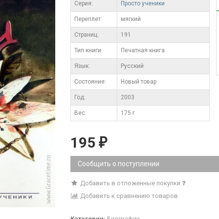
Серия:
Просто ученики
Переплет:
мягкий
Cтраниц:
191
Тип книги:
Печатная книга
Язык:
Русский
Состояние:
Новый товар
Год:
2003
Вес:
175 г
195
₽
Сообщить о поступлении
Добавить в отложенные покупки
Добавить к сравнению товаров
Категории:
Биографии