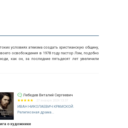
токих условиях атеизма создать христианскую общину,
своего освобождения в 1978 году пастор Лэм, подобно
юди, как он, за последние пятьдесят лет увеличили
Лебедев Виталий Сергеевич
27 января 2024 13:37
ИВАН НИКОЛАЕВИЧ КРАМСКОЙ.
Д
Религиозная драма...
л
ига о художнике
Дорри