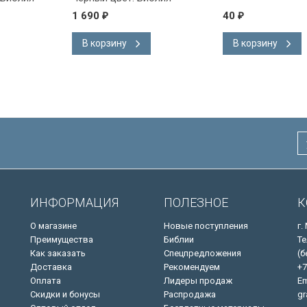
на
Короля Иакова на
1 690
40
₽
₽
ке.
английском языке.
 закладка,
Словарь, карты, закладка,
В корзину
В корзину
адка, слова
подарочная вкладка, слова
ны красным
Иисуса выделены красным
/200х140/
ИНФОРМАЦИЯ
ПОЛЕЗНОЕ
К
О магазине
Новые поступления
г.
Преимущества
Библии
Те
Как заказать
Спецпредложения
(б
Доставка
Рекомендуем
+7
Оплата
Лидеры продаж
Em
Скидки и бонусы
Распродажа
gr