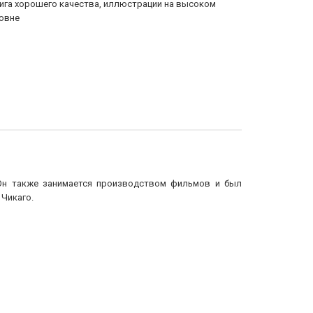
ига хорошего качества, иллюстрации на высоком
Отличное св
овне
отверженнос
. Он также занимается производством фильмов и был
Чикаго.