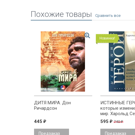
Похожие товары
Новинка!
ДИТЯ МИРА. Дон
ИСТИННЫЕ ГЕР
Ричардсон
которые измени
мир. Харольд С
445
595
740
₽
₽
₽
Предзаказ
Предзаказ