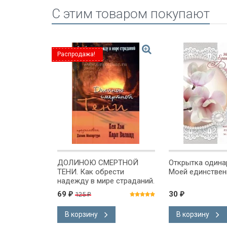
C этим товаром покупают
Распродажа!
ность
ДОЛИНОЮ СМЕРТНОЙ
Открытка одинар
Путешествие
ТЕНИ. Как обрести
Моей единствен
надежду в мире страданий.
Карл Виланд и Кен Хэм
69
30
125
₽
₽
₽
В корзину
В корзину