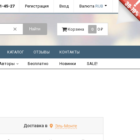
01-45-27
Регистрация
Вход
Валюта
RUB
Найти
Корзина
0
0
₽
КАТАЛОГ
ОТЗЫВЫ
КОНТАКТЫ
Авторы
Бесплатно
Новинки
SALE!
Доставка в
Эль-Монте