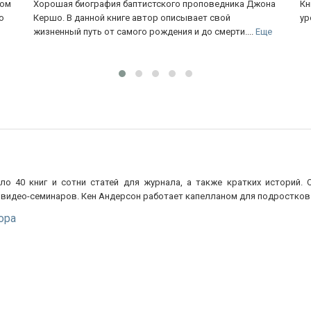
ком
Хорошая биография баптистского проповедника Джона
Кн
о
Кершо. В данной книге автор описывает свой
ур
жизненный путь от самого рождения и до смерти....
Еще
ло 40 книг и сотни статей для журнала, а также кратких историй
видео-семинаров. Кен Андерсон работает капелланом для подростков 
ора