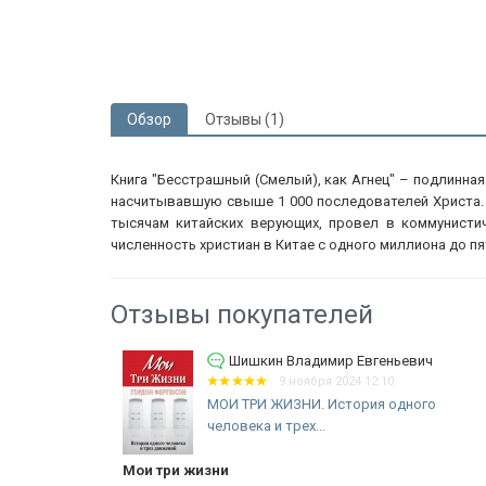
Обзор
Отзывы (1)
Книга "Бесстрашный (Смелый), как Агнец" – подлинна
насчитывавшую свыше 1 000 последователей Христа. И
тысячам китайских верующих, провел в коммунистич
численность христиан в Китае с одного миллиона до пя
Отзывы покупателей
вич
Шишкин Владимир Евгеньевич
9 ноября 2024 12:10
ов
МОИ ТРИ ЖИЗНИ. История одного
человека и трех...
Мои три жизни