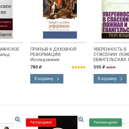
ТИАНСКОЕ
ПРИЗЫВ К ДУХОВНОЙ
УВЕРЕННОСТЬ В
альд
РЕФОРМАЦИИ.
СПАСЕНИИ: ЛОЖ
Исследование
ЕВАНГЕЛЬСКАЯ. 
молитвенной жизни Павла.
Вошер
780
595
690
₽
₽
₽
Дональд Карсон
В корзину
В корзину
Распродажа!
Рекомендуем!