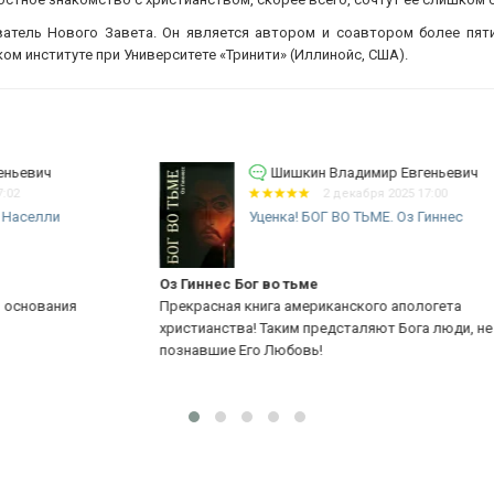
тель Нового Завета. Он является автором и соавтором более пяти
м институте при Университете «Тринити» (Иллинойс, США).
Шишкин Владимир Евгеньевич
2 декабря 2025 17:00
Уценка! БОГ ВО ТЬМЕ. Оз Гиннес
Оз Гиннес Бог во тьме
Ол
Прекрасная книга американского апологета
Оч
христианства! Таким предсталяют Бога люди, не
Сп
познавшие Его Любовь!