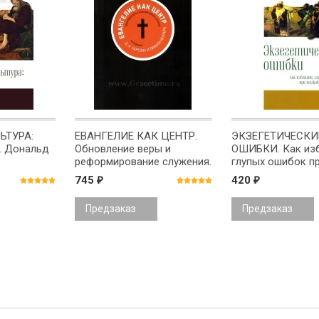
ЬТУРА:
ЕВАНГЕЛИЕ КАК ЦЕНТР.
ЭКЗЕГЕТИЧЕСКИ
 Дональд
Обновление веры и
ОШИБКИ. Как из
реформирование служения.
глупых ошибок п
Дональд Карсон и Тимоти
изучении Библии
745
420
₽
₽
Келлер
Карсон
Предзаказ
Предзаказ