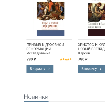
ПРИЗЫВ К ДУХОВНОЙ
ХРИСТОС И КУЛ
РЕФОРМАЦИИ.
НОВЫЙ ВЗГЛЯД.
Исследование
Карсон
молитвенной жизни Павла.
780
780
₽
₽
Дональд Карсон
В корзину
В корзину
Новинки