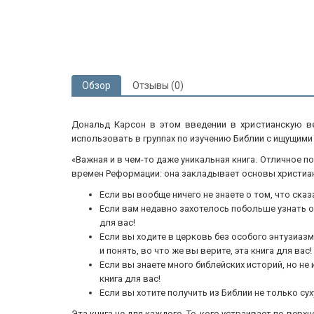
Обзор
Отзывы (0)
Дональд Карсон в этом введении в христианскую в
использовать в группах по изучению Библии с ищущим
«Важная и в чем-то даже уникальная книга. Отличное по
времен Реформации: она закладывает основы христианс
Если вы вообще ничего не знаете о том, что сказа
Если вам недавно захотелось побольше узнать о Б
для вас!
Если вы ходите в церковь без особого энтузиазм
и понять, во что же вы верите, эта книга для вас!
Если вы знаете много библейских историй, но не
книга для вас!
Если вы хотите получить из Библии не только су
Эта книга не для каждого. Те, кого устраивает по-вер