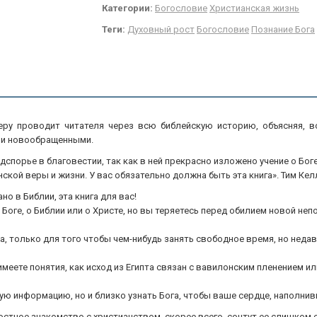
Категории:
Богословие
Христианская жизнь
Теги:
Духовный рост
Богословие
Познание Бога
еру проводит читателя через всю библейскую историю, объясняя, в
и и новообращенными.
дспорье в благовестии, так как в ней прекрасно изложено учение о Бог
кой веры и жизни. У вас обязательно должна быть эта книга». Тим Кел
но в Библии, эта книга для вас!
оге, о Библии или о Христе, но вы теряетесь перед обилием новой непон
а, только для того чтобы чем-нибудь занять свободное время, но неда
 имеете понятия, как исход из Египта связан с вавилонским пленением
хую информацию, но и близко узнать Бога, чтобы ваше сердце, наполнив
хностное знакомство с христианством, скорее всего, сочтут ее слишком