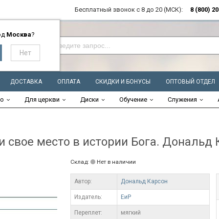
Бесплатный звонок с 8 до 20 (МСК):
8 (800) 2
од
Москва
?
ДОСТАВКА
ОПЛАТА
СКИДКИ И БОНУСЫ
ОПТОВЫЙ ОТДЕЛ
во
Для церкви
Диски
Обучение
Служения
и свое место в истории Бога. Дональд 
Склад:
Нет в наличии
Автор:
Дональд Карсон
Издатель:
ЕиР
Переплет:
мягкий