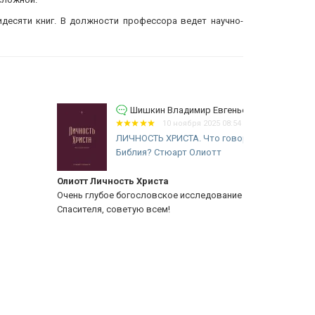
десяти книг. В должности профессора ведет научно-
Шишкин Владимир Евгеньевич
10 ноября 2025 08:54
ЛИЧНОСТЬ ХРИСТА. Что говорит
Библия? Стюарт Олиотт
иотт Личность Христа
Гуртаев Спа
ень глубое богословское исследование Личности
Действитель
асителя, советую всем!
Автор всесто