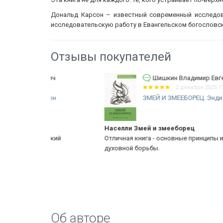
Дональд Карсон – известный современный исследова
исследовательскую работу в Евангельском богословско
Отзывы покупателей
вич
Шишкин Владимир Евгеньевич
2 декабря 2025 17:02
фон
ЗМЕЙ И ЗМЕЕБОРЕЦ. Энди Населли
Населли Змей и змееборец
окий
Отличная книга - основные принципы и основания
духовной борьбы.
Об авторе