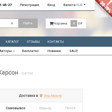
01-45-27
Регистрация
Вход
Валюта
RUB
Найти
Корзина
0
0
₽
КАТАЛОГ
ОТЗЫВЫ
КОНТАКТЫ
Авторы
Бесплатно
Новинки
SALE!
Карсон
ID#7058
Доставка в
Эль-Монте
Самовывоз
Курьер
Почта