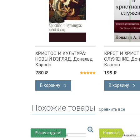
 СЕМЬЯ.
ХРИСТОС И КУЛЬТУРА:
КРЕСТ И ХРИС
ур
НОВЫЙ ВЗГЛЯД. Дональд
СЛУЖЕНИЕ. Дон
Карсон
Карсон
780
199
₽
₽
В корзину
В корзину
Похожие товары
Рекомендуем!
Новинка!