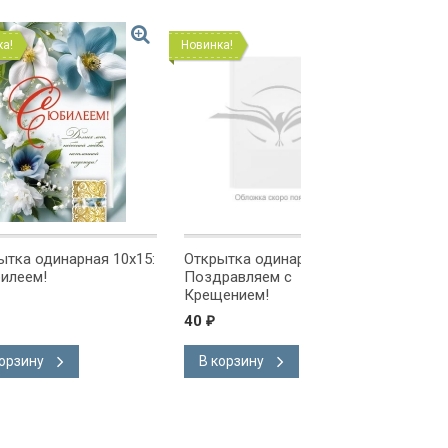
Новинка!
Новинка!
ая 10x15:
Открытка одинарная 10x15:
Открытка одинарна
Поздравляем с
Поздравляем!
Крещением!
40
40
₽
₽
В корзину
В корзину