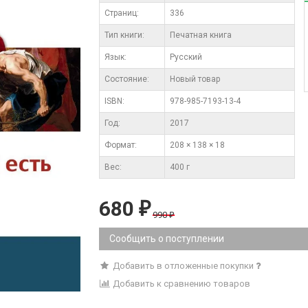
Cтраниц:
336
Тип книги:
Печатная книга
Язык:
Русский
Состояние:
Новый товар
ISBN:
978-985-7193-13-4
Год:
2017
Формат:
208 × 138 × 18
Вес:
400 г
680
₽
990
₽
Сообщить о поступлении
Добавить в отложенные покупки
Добавить к сравнению товаров