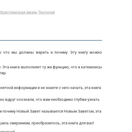
Христианская жизнь
Теология
о что мы должны верить и почему. Эту книгу можно
е. Эта книга выполняет ту же функцию, что и катехизисы
лер
ятной информации и не знаете с чего начать, эта книга
вно вдруг осознали, что вам необходимо глубже узнать
 или почему Новый Завет называется Новым Заветом, эта
шись смирением, преобразилось, эта книга для вас!
 сложной.