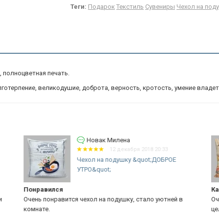
Теги:
Подарок
Текстиль
Сувениры
Чехол на под
, полноцветная печать.
лготерпение, великодушие, доброта, верность, кротость, умение владеть 
Новак Милена
12 декабря 2018 20:33
Чехол на подушку &quot;ДОБРОЕ
УТРО&quot;
Понравился
Ка
и
Очень понравится чехол на подушку, стало уютней в
Оч
комнате.
це