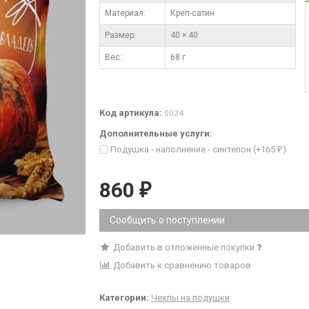
Материал:
Креп-сатин
Размер:
40 × 40
Вес:
68 г
Код артикула:
0024
Дополнительные услуги:
Подушка - наполнение - синтепон (+
165
)
₽
860
₽
Сообщить о поступлении
Добавить в отложенные покупки
Добавить к сравнению товаров
Категории:
Чехлы на подушки