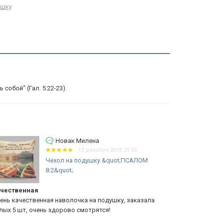
ушку
собой" (Гал. 5:22-23).
Новак Милена
12 декабря 2018 20:33
Чехол на подушку &quot;ПСАЛОМ
8:2&quot;
чественная
Нереальны
ень качественная наволочка на подушку, заказала
Очень прият
лых 5 шт, очень здорово смотрятся!
материал. На