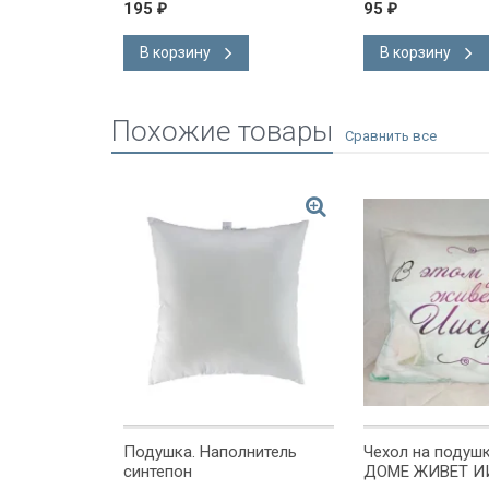
и. Джерри
195
95
₽
₽
В корзину
В корзину
Похожие товары
шку "Я ЗНАЮ
Подушка. Наполнитель
Чехол на подуш
синтепон
ДОМЕ ЖИВЕТ И