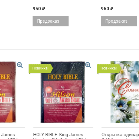
950
950
₽
₽
Предзаказ
Предзаказ
Новинка!
Новинка!
g James
HOLY BIBLE. King James
Открытка одинарн