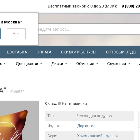
Бесплатный звонок с 8 до 20 (МСК):
8 (800) 2
од
Москва
?
ДОСТАВКА
ОПЛАТА
СКИДКИ И БОНУСЫ
ОПТОВЫЙ ОТДЕЛ
во
Для церкви
Диски
Обучение
Служения
А"
ID#6589
Склад:
Нет в наличии
Тип:
Чехол для подушку
Издатель:
Дар ангела
Серия:
Христианский подарок