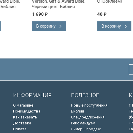
ward Bible.
Version. Gift & Award Bible.
С Юбилеем!
 Библия
Черный цвет. Библия
на
Короля Иакова на
1 690
40
₽
₽
ке.
английском языке.
 закладка,
Словарь, карты, закладка,
В корзину
В корзину
адка, слова
подарочная вкладка, слова
ны красным
Иисуса выделены красным
/200х140/
ИНФОРМАЦИЯ
ПОЛЕЗНОЕ
К
О магазине
Новые поступления
г.
Преимущества
Библии
Те
Как заказать
Спецпредложения
(б
Доставка
Рекомендуем
+7
Оплата
Лидеры продаж
Em