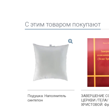
C этим товаром покупают
ЕХИ.
Подушка. Наполнитель
ЗАВЕРШЕНИЕ 
е словам и
синтепон
ЦЕРКВИ /ТЕЛА/
рым вы
ХРИСТОВОЙ. Фр