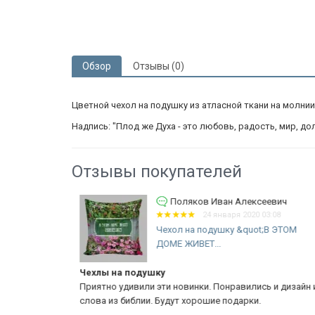
Обзор
Отзывы (0)
Цветной чехол на подушку из атласной ткани на молнии
Надпись: "Плод же Духа - это любовь, радость, мир, до
Отзывы покупателей
Поляков Иван Алексеевич
2:50
24 января 2020 03:08
Чехол на подушку &quot;В ЭТОМ
ДОМЕ ЖИВЕТ...
;
Чехлы на подушку
выполнено
Приятно удивили эти новинки. Понравились и дизайн 
слова из библии. Будут хорошие подарки.