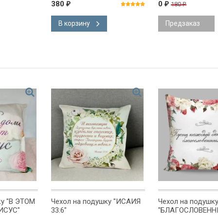
Джонатан Лиман /СЕРИЯ
380
0
180
₽
₽
₽
Созидаем здоровые
церкви/
В корзину
Предзаказ
ку "В ЭТОМ
Чехол на подушку "ИСАИЯ
Чехол на подушк
ИСУС"
33:6"
"БЛАГОСЛОВЕНН