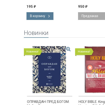
195
950
₽
₽
В корзину
Предзаказ
Новинки
Новинка!
Новинка!
ОМЕ
ОПРАВДАН ПРЕД БОГОМ.
HOLY BIBLE. Kin