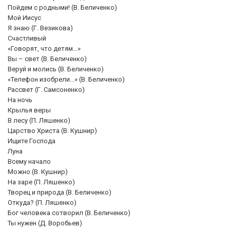
Пойдем с родными! (В. Беличенко)
Мой Иисус
Я знаю (Г. Везикова)
Счастливый
«Говорят, что детям…»
Вы – свет (В. Беличенко)
Веруй и молись (В. Беличенко)
«Телефон изобрели…» (В. Беличенко)
Рассвет (Г. Самсоненко)
На ночь
Крылья веры
В лесу (П. Ляшенко)
Царство Христа (В. Кушнир)
Ищите Господа
Луна
Всему начало
Можно (В. Кушнир)
На заре (П. Ляшенко)
Творец и природа (В. Беличенко)
Откуда? (П. Ляшенко)
Бог человека сотворил (В. Беличенко)
Ты нужен (Д. Воробьев)