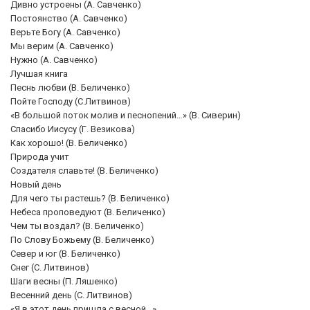
Дивно устроены (А. Савченко)
Постоянство (А. Савченко)
Верьте Богу (А. Савченко)
Мы верим (А. Савченко)
Нужно (А. Савченко)
Лучшая книга
Песнь любви (В. Беличенко)
Пойте Господу (С.Литвинов)
«В большой поток молив и песнопений…» (В. Сиверин)
Спасибо Иисусу (Г. Везикова)
Как хорошо! (В. Беличенко)
Природа учит
Создателя славьте! (В. Беличенко)
Новый день
Для чего ты растешь? (В. Беличенко)
Небеса проповедуют (В. Беличенко)
Чем ты воздал? (В. Беличенко)
По Слову Божьему (В. Беличенко)
Север и юг (В. Беличенко)
Снег (С. Литвинов)
Шаги весны (П. Ляшенко)
Весенний день (С. Литвинов)
«Я в этот день пришла с весной…»