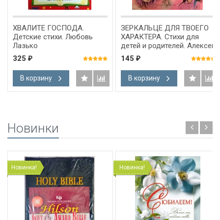
ХВАЛИТЕ ГОСПОДА.
ЗЕРКАЛЬЦЕ ДЛЯ ТВОЕГО
Детские стихи. Любовь
ХАРАКТЕРА. Стихи для
Лазько
детей и родителей. Алексей
Полосин
325
145
₽
₽
В корзину
В корзину
Новинки
Новинка!
Новинка!