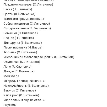
Подснежники веры (С. Литвинов)
Весна (П. Ляшенко)
Цветы (В. Беличенко)
«Цветами яркими весной…»
Собрание цветов (С. Литвинов)
Смотря на цветы (В. Беличенко)
Ромашки (С. Литвинов)
Весной (П. Ляшенко)
Для других (В. Беличенко)
Песня василька (И. Вазов)
Тюльпан (С. Литвинов)
«Первый мой тюльпан расцвел!..» (С. Литвинов)
Одуванчик (С. Литвинов)
Лето (А. Савченко)
Дождь (С. Литвинов)
Моя хвала
«Я среди Господней нивы…»
Не случайность (В. Беличенко)
Вьюнок (С. Литвинов)
Как в раю (С. Литвинов)
«Взрослым я еще не стал…»
Неужели