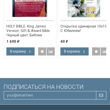
HOLY BIBLE. King James
Открытка одинарная 10x15:
Version. Gift & Award Bible.
С Юбилеем!
Черный цвет. Библия
Короля Иакова на
1 690
40
₽
₽
английском языке.
Словарь, карты, закладка,
В корзину
В корзину
подарочная вкладка, слова
Иисуса выделены красным
/200х140/
ПОДПИСАТЬСЯ НА НОВОСТИ