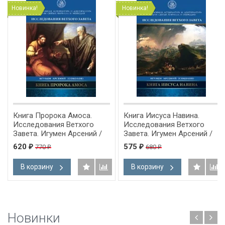
Новинка!
Новинка!
Книга Пророка Амоса.
Книга Иисуса Навина.
Исследования Ветхого
Исследования Ветхого
Завета. Игумен Арсений /
Завета. Игумен Арсений /
Соколов/
Соколов/
620
575
770
680
₽
₽
₽
₽
В корзину
В корзину
Новинки