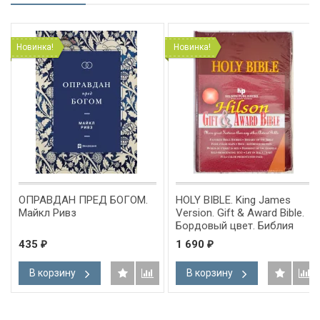
Новинка!
Новинка!
ОПРАВДАН ПРЕД БОГОМ.
HOLY BIBLE. King James
Майкл Ривз
Version. Gift & Award Bible.
Бордовый цвет. Библия
Короля Иакова на
435
1 690
₽
₽
английском языке.
Словарь, карты, закладка,
В корзину
В корзину
подарочная вкладка, слова
Иисуса выделены красным
/200х140/