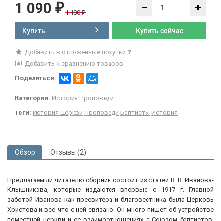
1 090
₽
1 100
₽
Купить
Купить сейчас
Добавить в отложенные покупки
Добавить к сравнению товаров
Поделиться:
Категории:
История
Проповеди
Теги:
История Церкви
Проповеди
Баптисты
История
Обзор
Отзывы (2)
Предлагаемый читателю сборник состоит из статей В. В. Иванова-
Клышникова, которые издаются впервые с 1917 г. Главной
заботой Иванова как пресвитера и благовестника была Церковь
Христова и все что с ней связано. Он много пишет об устройстве
поместной церкви и ее взаимоотношениях с Союзом баптистов,