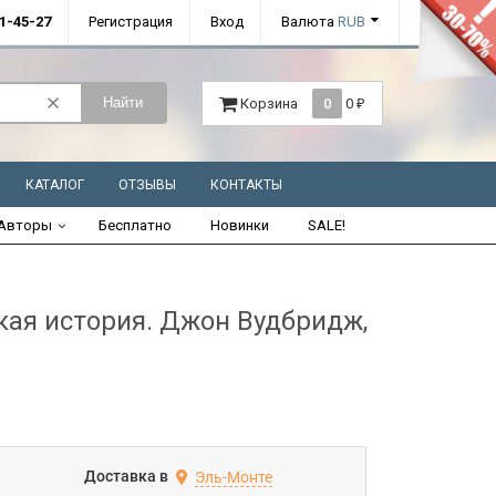
01-45-27
Регистрация
Вход
Валюта
RUB
Найти
Корзина
0
0
₽
КАТАЛОГ
ОТЗЫВЫ
КОНТАКТЫ
Авторы
Бесплатно
Новинки
SALE!
я история. Джон Вудбридж,
Доставка в
Эль-Монте