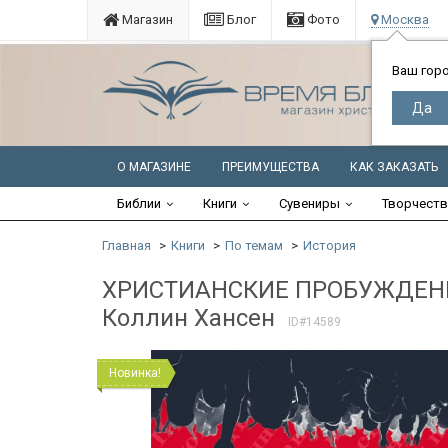
Магазин
Блог
Фото
Москва
Ваш гор
О МАГАЗИНЕ
ПРЕИМУЩЕСТВА
КАК ЗАКАЗАТЬ
Библии
Книги
Сувениры
Творчест
Главная
Книги
По темам
История
ХРИСТИАНСКИЕ ПРОБУЖДЕНИЯ 
Коллин Хансен
ID#14589
Новинка!