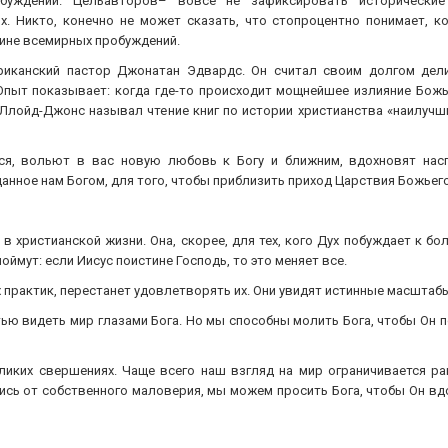
буждений. Цельавторов– вовсе не зафиксировать исторические
. Никто, конечно не может сказать, что стопроцентно понимает, к
ине всемирных пробуждений.
риканский пастор Джонатан Эдвардс. Он считал своим долгом дел
пыт показывает: когда где-то происходит мощнейшее излияние Божь
н Ллойд-Джонс называл чтение книг по истории христианства «наилуч
ся, вольют в вас новую любовь к Богу и ближним, вдохновят на
данное нам Богом, для того, чтобы приблизить приход Царствия Божьего
я в христианской жизни. Она, скорее, для тех, кого Дух побуждает к б
оймут: если Иисус поистине Господь, то это меняет все.
практик, перестанет удовлетворять их. Они увидят истинные масштабы 
ью видеть мир глазами Бога. Но мы способны молить Бога, чтобы Он п
еликих свершениях. Чаще всего наш взгляд на мир ограничивается р
ись от собственного маловерия, мы можем просить Бога, чтобы Он вдо