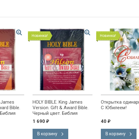
Новинка!
Новинка!
g James
HOLY BIBLE. King James
Открытка одинарн
ward Bible.
Version. Gift & Award Bible.
С Юбилеем!
 Библия
Черный цвет. Библия
на
Короля Иакова на
1 690
40
₽
₽
ке.
английском языке.
 закладка,
Словарь, карты, закладка,
В корзину
В корзину
адка, слова
подарочная вкладка, слова