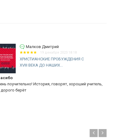
Малков Дмитрий
19 декабря 2023 18:18
ХРИСТИАНСКИЕ ПРОБУЖДЕНИЯ С
XVIII ВЕКА ДО НАШИХ...
асибо
Еванг. церк
ень поучительно! История, говорят, хороший учитель,
книга очень
 дорого берёт
христианской
закалялась 