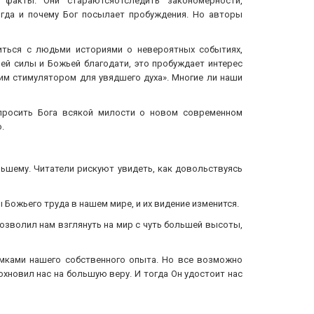
 факты. Они стараютсяотследить закономерности,
огда и почему Бог посылает пробуждения. Но авторы
иться с людьми историями о невероятных событиях,
ей силы и Божьей благодати, это пробуждает интерес
шим стимулятором для увядшего духа». Многие ли наши
спросить Бога всякой милости о новом современном
.
ольшему. Читатели рискуют увидеть, как довольствуясь
Божьего труда в нашем мире, и их видение изменится.
озволил нам взглянуть на мир с чуть большей высоты,
амками нашего собственного опыта. Но все возможно
хновил нас на большую веру. И тогда Он удостоит нас