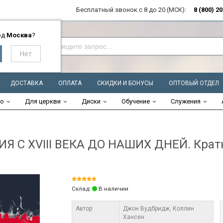
Бесплатный звонок с 8 до 20 (МСК):
8 (800) 2
од
Москва
?
ДОСТАВКА
ОПЛАТА
СКИДКИ И БОНУСЫ
ОПТОВЫЙ ОТДЕЛ
во
Для церкви
Диски
Обучение
Служения
С XVIII ВЕКА ДО НАШИХ ДНЕЙ. Кратка
Склад:
В наличии
Автор:
Джон Вудбридж, Коллин
Хансен