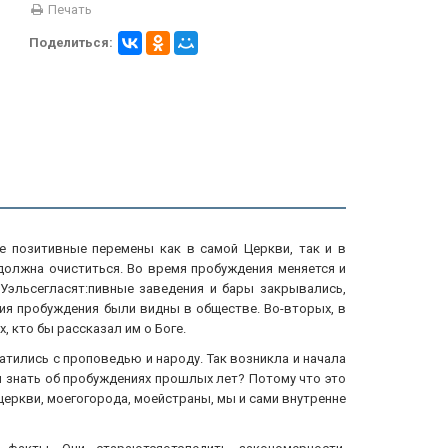
Печать
Поделиться:
е позитивные перемены как в самой Церкви, так и в
должна очиститься. Во время пробуждения меняется и
Уэльсегласят:пивные заведения и бары закрывались,
вия пробуждения были видны в обществе. Во-вторых, в
 кто бы рассказал им о Боге.
атились с проповедью и народу. Так возникла и начала
м знать об пробуждениях прошлых лет? Потому что это
церкви, моегогорода, моейстраны, мы и сами внутренне