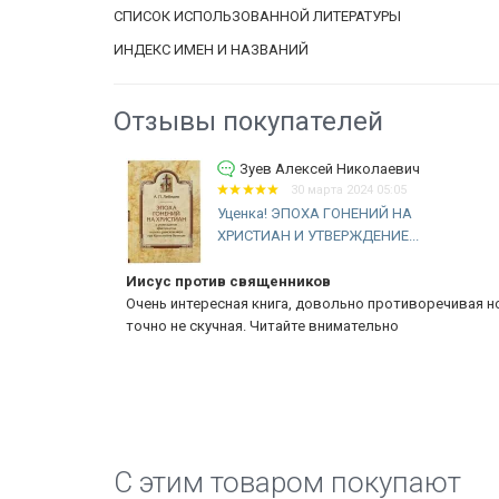
СПИСОК ИСПОЛЬЗОВАННОЙ ЛИТЕРАТУРЫ
ИНДЕКС ИМЕН И НАЗВАНИЙ
Отзывы покупателей
вич
Зуев Алексей Николаевич
30 марта 2024 05:05
Уценка! ЭПОХА ГОНЕНИЙ НА
ХРИСТИАН И УТВЕРЖДЕНИЕ...
Иисус против священников
удей. Автор
Очень интересная книга, довольно противоречивая н
раиле. Книга
точно не скучная. Читайте внимательно
C этим товаром покупают