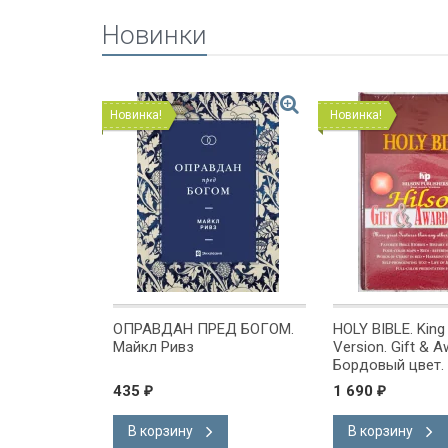
Новинки
Новинка!
Новинка!
ОМЕ
ОПРАВДАН ПРЕД БОГОМ.
HOLY BIBLE. Kin
х или
Майкл Ривз
Version. Gift & A
 Куреши
Бордовый цвет.
Короля Иакова 
435
1 690
₽
₽
английском язы
Словарь, карты,
В корзину
В корзину
подарочная вкл