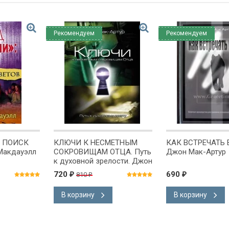
Рекомендуем
Рекомендуем
: ПОИСК
КЛЮЧИ К НЕСМЕТНЫМ
КАК ВСТРЕЧАТЬ 
Макдауэлл
СОКРОВИЩАМ ОТЦА. Путь
Джон Мак-Артур
к духовной зрелости. Джон
Мак-Артур
720
690
810
₽
₽
₽
В корзину
В корзину