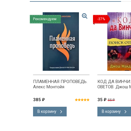
Рекомендуем
-37%
ОЯЩАЯ
ПЛАМЕННАЯ ПРОПОВЕДЬ.
КОД ДА ВИНЧИ
 Как
Алекс Монтойя
ОВЕТОВ. Джош 
детям
я
385
35
55
₽
₽
₽
давлению.
лл
В корзину
В корзину