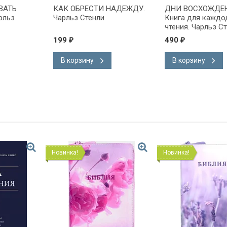
ВАТЬ
КАК ОБРЕСТИ НАДЕЖДУ.
ДНИ ВОСХОЖДЕН
рльз
Чарльз Стенли
Книга для каждо
чтения. Чарльз С
199
490
₽
₽
В корзину
В корзину
Новинка!
Новинка!