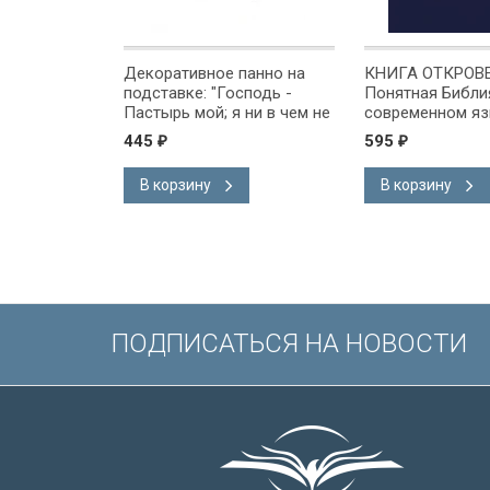
панно на
Декоративное панно на
КНИГА ОТКРОВ
лько в Боге
подставке: "Господь -
Понятная Библи
 душа моя:
Пастырь мой; я ни в чем не
современном яз
ие мое" Пс
буду нуждаться" Пс 22:1
Расширенный пе
445
595
₽
₽
параллельным т
Синодальной Би
В корзину
В корзину
ПОДПИСАТЬСЯ НА НОВОСТИ