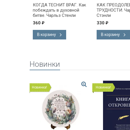
ОДАТИ В
КОГДА ТЕСНИТ ВРАГ. Как
КАК ПРЕОДОЛЕ
ИТЕЛЯ.
побеждать в духовной
ТРУДНОСТИ. Ча
о изучению.
битве. Чарльз Стенли
Стэнли
360
330
₽
₽
В корзину
В корзину
Новинки
Новинка!
Новинка!