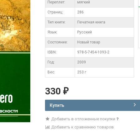
Переплет:
мягкий
Cтраниц:
286
Тип книги:
Печатная книга
Язык:
Русский
Состояние:
Новый товар
ISBN:
978-5-7454-1093-2
Год:
2009
Вес:
253 г
330
₽
Купить
Добавить в отложенные покупки
Добавить к сравнению товаров