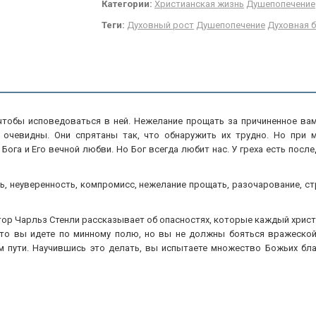
Категории:
Христианская жизнь
Душепопечение
Теги:
Духовный рост
Душепопечение
Духовная 
 чтобы исповедоваться в ней. Нежелание прощать за причиненное ва
да очевидны. Они спрятаны так, что обнаружить их трудно. Но при
ога и Его вечной любви. Но Бог всегда любит нас. У греха есть после
ь, неуверенность, компромисс, нежелание прощать, разочарование, ст
октор Чарльз Стенли рассказывает об опасностях, которые каждый хри
что вы идете по минному полю, но вы не должны бояться вражеской
 пути. Научившись это делать, вы испытаете множество Божьих бла