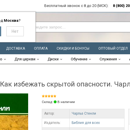
Бесплатный звонок с 8 до 20 (МСК):
8 (800) 2
од
Москва
?
ДОСТАВКА
ОПЛАТА
СКИДКИ И БОНУСЫ
ОПТОВЫЙ ОТДЕЛ
во
Для церкви
Диски
Обучение
Служения
к избежать скрытой опасности. Чарл
Склад:
В наличии
Автор:
Чарльз Стенли
Издатель:
Библия для всех