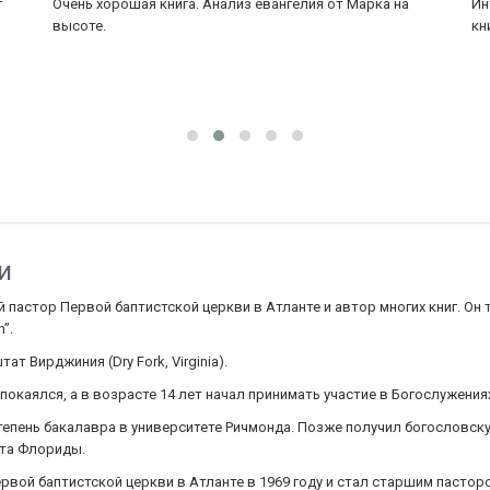
т
Очень хорошая книга. Анализ евангелия от Марка на
Ин
высоте.
кн
и
 пастор Первой баптистской церкви в Атланте и автор многих книг. Он 
”.
ат Вирджиния (Dry Fork, Virginia).
 покаялся, а в возрасте 14 лет начал принимать участие в Богослужения
тепень бакалавра в университете Ричмонда. Позже получил богословск
ата Флориды.
рвой баптистской церкви в Атланте в 1969 году и стал старшим пасторо