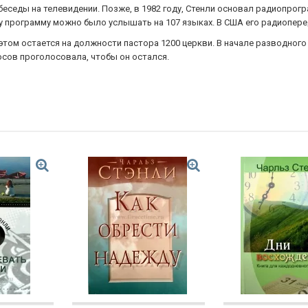
седы на телевидении. Позже, в 1982 году, Стенли основал радиопрогра
 программу можно было услышать на 107 языках. В США его радиоперед
этом остается на должности пастора 1200 церкви. В начале разводного
осов проголосовала, чтобы он остался.