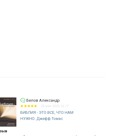
Белов Александр
20 мая 2025 16:17
БИБЛИЯ - ЭТО ВСЕ, ЧТО НАМ
НУЖНО. Джефф Томас
зыв
Ортлунд Ии