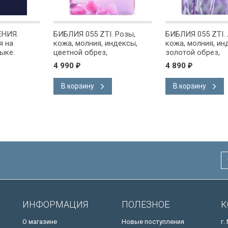
ЕНИЯ.
БИБЛИЯ 055 ZTI. Розы,
БИБЛИЯ 055 ZTI. 
я на
кожа, молния, индексы,
кожа, молния, ин
ыке.
цветной обрез,
золотой обрез,
ревод с
параллельные места,
параллельные ме
4 990
4 890
₽
₽
екстом
закладки /220х145/
закладки /220х14
блии
В корзину
В корзину
ИНФОРМАЦИЯ
ПОЛЕЗНОЕ
К
О магазине
Новые поступления
г.