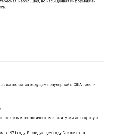
тересная, небольшая, но насыщенная информацией
Книга плораз
ига.
Иисусу, как 
так же является ведущим популярной в США теле- и
х.
ую степень в теологическом институте и докторскую
м в 1971 году. В следующем году Стенли стал