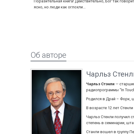
то Бог
Поразительная книга! Действительно, Бог так говори
аправляет
ясно, но люди как оглохли...
Об авторе
Чарльз Стенл
Чарльз Стэнли
— старший
радиопрограммы “In Touch
Родился в Драй – Форк, шт
В возрасте 12 лет Стенли
Чарльз Стенли получил с
степень в семинарии, шт
Станли вошел в группу Пе