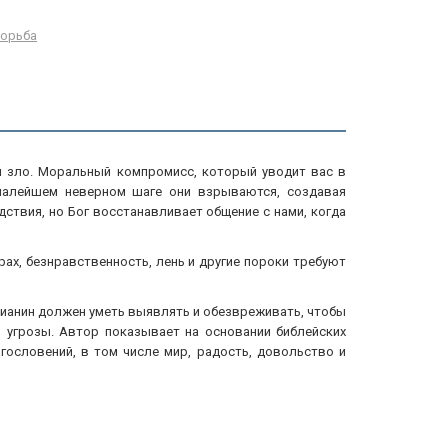
борьба
м зло. Моральный компромисс, который уводит вас в
 малейшем неверном шаге они взрываются, создавая
дствия, но Бог восстанавливает общение с нами, когда
рах, безнравственность, лень и другие пороки требуют
стианин должен уметь выявлять и обезвреживать, чтобы
 угрозы. Автор показывает на основании библейских
гословений, в том числе мир, радость, довольство и