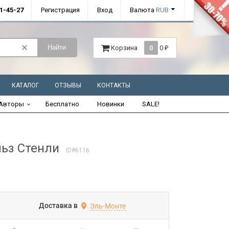
01-45-27
Регистрация
Вход
Валюта
RUB
Найти
Корзина
0
0
₽
КАТАЛОГ
ОТЗЫВЫ
КОНТАКТЫ
Авторы
Бесплатно
Новинки
SALE!
ьз Стенли
ID#6116
Доставка в
Эль-Монте