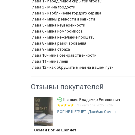
Глава 1 - перед лицом скрытой угрозы
Глава 2 - Мина гордости
Глава 3 - изобличение гордого сердца
Глава 4 - мины ревности и зависти
Глава 5 - мина неуверенности
Глава 6 - мина компромисса
Глава 7 - мина нежелание прощать
Глава 8 - мина разочарования
Глава 9 - мина страха
Глава 10 - мина безнравственности
Глава 11 - мина лени
Глава 12 - как обрушить мины на вашем пути
Отзывы покупателей
ич
Шишкин Владимир Евгеньевич
9 сентября 2025 09:26
ью
БОГ НЕ ШЕПЧЕТ. Джеймс Осман
Осман Бог не шепчет