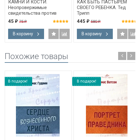
КАМНИ И КОСТИ.
КАК БЫТЬ ПАСТЫРЕМ
Неопровержимые
СВОЕГО РЕБЕНКА. Тед
свидетельства против
Трипп
эволюции. Карл Виланд
45
445
75
580
₽
₽
₽
₽
В корзину
В корзину
Похожие товары
В подарок!
В подарок!