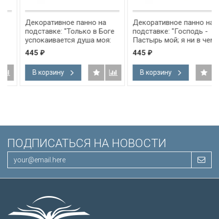
Декоративное панно на
Декоративное панно на
подставке: "Только в Боге
подставке: "Господь -
успокаивается душа моя:
Пастырь мой; я ни в чем не
от Него спасение мое" Пс
буду нуждаться" Пс 22:1
445
445
₽
₽
61:2
В корзину
В корзину
ПОДПИСАТЬСЯ НА НОВОСТИ