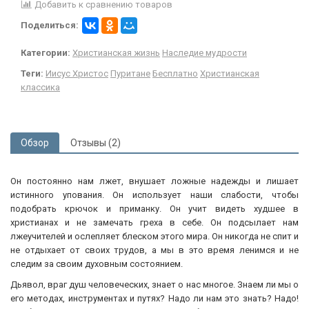
Добавить к сравнению товаров
Поделиться:
Категории:
Христианская жизнь
Наследие мудрости
Теги:
Иисус Христос
Пуритане
Бесплатно
Христианская
классика
Обзор
Отзывы (2)
Он постоянно нам лжет, внушает ложные надежды и лишает
истинного упования. Он использует наши слабости, чтобы
подобрать крючок и приманку. Он учит видеть худшее в
христианах и не замечать греха в себе. Он подсылает нам
лжеучителей и ослепляет блеском этого мира. Он никогда не спит и
не отдыхает от своих трудов, а мы в это время ленимся и не
следим за своим духовным состоянием.
Дьявол, враг душ человеческих, знает о нас многое. Знаем ли мы о
его методах, инструментах и путях? Надо ли нам это знать? Надо!