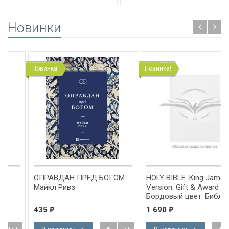
Новинки
Новинка!
Новинка!
ОПРАВДАН ПРЕД БОГОМ.
HOLY BIBLE. King James
Майкл Ривз
Version. Gift & Award Bible.
Бордовый цвет. Библия
Короля Иакова на
435
1 690
₽
₽
английском языке.
Словарь, карты, закладка,