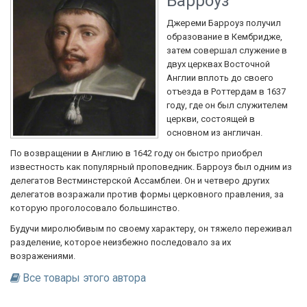
Барроуз
Джереми Барроуз получил
образование в Кембридже,
затем совершал служение в
двух церквах Восточной
Англии вплоть до своего
отъезда в Роттердам в 1637
году, где он был служителем
церкви, состоящей в
основном из англичан.
По возвращении в Англию в 1642 году он быстро приобрел
известность как популярный проповедник. Барроуз был одним из
делегатов Вестминстерской Ассамблеи. Он и четверо других
делегатов возражали против формы церковного правления, за
которую проголосовало большинство.
Будучи миролюбивым по своему характеру, он тяжело переживал
разделение, которое неизбежно последовало за их
возражениями.
Все товары этого автора