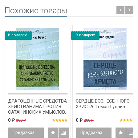
Похожие товары
В подарок!
В подарок!
ДРАГОЦЕННЫЕ СРЕДСТВА
СЕРДЦЕ ВОЗНЕСЕННОГО
ХРИСТИАНИНА ПРОТИВ
ХРИСТА. Томас Гудвин
САТАНИНСКИХ УМЫСЛОВ.
Томас Брукс
0
0
300
200
₽
₽
₽
₽
Предзаказ
Предзаказ