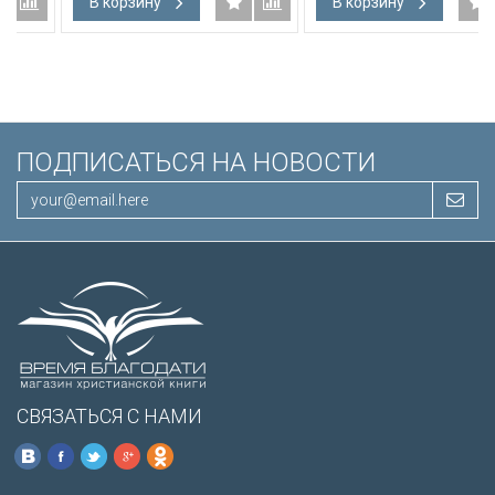
В корзину
В корзину
подарочная вкладка, слова
Иисуса выделены красным
/200х140/
ПОДПИСАТЬСЯ НА НОВОСТИ
СВЯЗАТЬСЯ С НАМИ