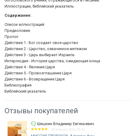
богословского учения, отражающегося в Писании.
Иллюстрации, библейский указатель.
Содержание:
Список иллюстраций
Предисловие
Пролог
Действие 1 - Бог создает свое царство
Действие 2 - Царство, охваченное мятежом
Действие 3 - Царь выбирает Израиль
Интерлюдия - История царства, ожидающая конца
Действие 4 - Явление Царя
Действие 5 - Провозглашение Царя
Действие 6 - Возвращение Царя
Библиография
Библейский указатель
Отзывы покупателей
шкин Владимир Евгеньевич
Шишки
20 января 2026 09:42
Я ПРОРОКОВ. Адриенн фон
ЗМЕЙ И З