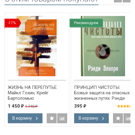
-17%
Рекомендуем
ЖИЗНЬ НА ПЕРЕПУТЬЕ.
ПРИНЦИП ЧИСТОТЫ.
Майкл Гохин, Крейг
Божья защита на опасных
Бартоломью
жизненных путях. Рэнди
Элкорн
1 450
395
1 740
₽
₽
₽
В корзину
В корзину