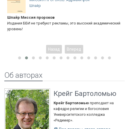
ророков
Населли Змей и зме
ебуют рекламы, это высокий академический
Отличная книга - осн
борьбы.
Назад
Вперед
Об авторах
Крейг Бартоломью
Крейг Бартоломью
преподает на
кафедре религии и богословия
Университетского колледжа
«Редимер».