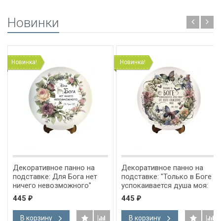
Новинки
Новинка!
Новинка!
Декоративное панно на
Декоративное панно на
подставке: Для Бога нет
подставке: "Только в Боге
ничего невозможного"
успокаивается душа моя:
Лука 1:37
от Него спасение мое" Пс
445
445
₽
₽
61:2
В корзину
В корзину