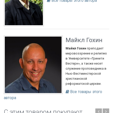
Все товары этого автора
Майкл Гохин
Майкл Гохин
преподает
мировоззрение и религию
в Университете «Тринити
Вестерн», а также несет
служение проповедника в
Нью-Вестминстерской
христианской
реформатской церкви.
Все товары этого
автора
C этим товаром покупают