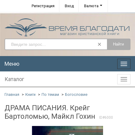
Регистрация
Вход
Валюта
Найти
Меню
Меню
Каталог
Катал
Главная
Книги
По темам
Богословие
ДРАМА ПИСАНИЯ. Крейг
Бартоломью, Майкл Гохин
ID#6000