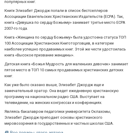
популярных книг.
Книги Элизабет Джордж попали в список бестселлеров
Ассоциации Евангельских Христианских Издательств (ECPA). Так,
книга «Девушка по сердцу Божьему» занимает третье место ECPA
2007-го года.
Книга «Женщина по сердцу Божьему» была удостоена статуса ТОП
100 Ассоциации Христианских Книготорговцев, в категории
наиболее успешно продаваемых книг. Этой же чести удостоилась
книга «Высокое призвание женщины».
Детская книга «Божья Мудрость для маленьких девочек» занимает
пятое место в ТОП 10 самых продаваемых христианских детских
книг.
Как уже было сказано выше, Элизабет Джордж еще и
замечательный оратор. Она ведет ежедневную христианскую
программу на национальном радио США. Выступает на
телевидении, на женских конгрессах и конференциях.
Являясь бакалавром педагогики университета Оклахомы,
Элизабет Джордж преподает основы христианского
мировоззрения в государственных и частных школах США.
Все товары этого автора