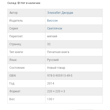
Склад:
Нет в наличии
Автор:
Элизабет Джордж
Издатель:
Виссон
Серия:
Светлячок
Переплет:
мягкий
Cтраниц:
32
Тип книги:
Печатная книга
Язык:
Русский
Состояние:
Новый товар
ISBN:
978-5-905913-49-5
Год:
2014
Формат:
220 × 220 × 3
Вес:
130 г