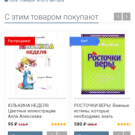
C этим товаром покупают
Распродажа!
Хит!
ЮЛЬКИНА НЕДЕЛЯ.
РОСТОЧКИ ВЕРЫ. Важные
Цветные иллюстрации.
истины, которые
Алла Алексеева
необходимо знать
каждому. Джон Мак-Артур
95
580
115
985
₽
₽
₽
₽