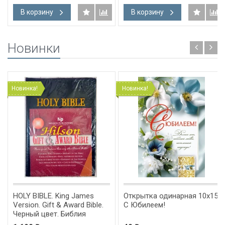
В корзину
В корзину
Новинки
Новинка!
Новинка!
HOLY BIBLE. King James
Открытка одинарная 10x15:
Version. Gift & Award Bible.
С Юбилеем!
Черный цвет. Библия
Короля Иакова на