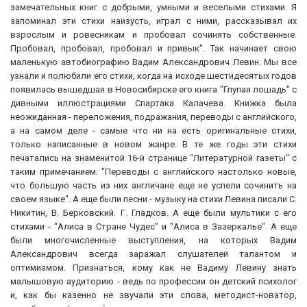
замечательных книг с добрыми, умными и веселыми стихами. Я
запоминал эти стихи наизусть, играл с ними, рассказывал их
взрослым и ровесникам и пробовал сочинять собственные.
Пробовал, пробовал, пробовал и привык". Так начинает свою
маленькую автобиографию Вадим Александрович Левин. Мы все
узнали и полюбили его стихи, когда на исходе шестидесятых годов
появилась вышедшая в Новосибирске его книга "Глупая лошадь" с
дивными иллюстрациями Спартака Калачева. Книжка была
неожиданная - переложения, подражания, переводы с английского,
а на самом деле - самые что ни на есть оригинальные стихи,
только написанные в новом жанре. В те же годы эти стихи
печатались на знаменитой 16-й странице "Литературной газеты" с
таким примечанием: "Переводы с английского настолько новые,
что большую часть из них англичане еще не успели сочинить на
своем языке". А еще были песни - музыку на стихи Левина писали С.
Никитин, В. Берковский. Г. Гладков. А еще были мультики с его
стихами - "Алиса в Стране Чудес" и "Алиса в Зазеркалье". А еще
были многочисленные выступления, на которых Вадим
Александрович всегда заражал слушателей талантом и
оптимизмом. Признаться, кому как не Вадиму Левину знать
малышовую аудиторию - ведь по профессии он детский психолог
и, как бы казенно не звучали эти слова, методист-новатор,