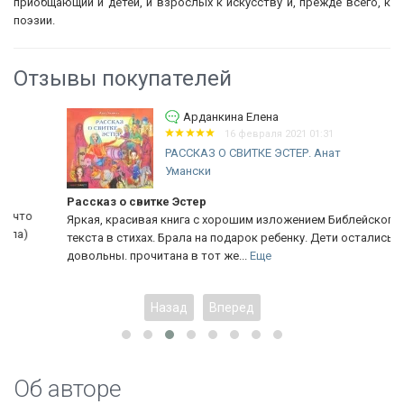
приобщающий и детей, и взрослых к искусству и, прежде всего, к
поэзии.
Отзывы покупателей
Арданкина Елена
16 февраля 2021 01:31
РАССКАЗ О СВИТКЕ ЭСТЕР. Анат
Умански
Рассказ о свитке Эстер
Яркая, красивая книга с хорошим изложением Библейского
текста в стихах. Брала на подарок ребенку. Дети остались
довольны. прочитана в тот же...
Еще
Назад
Вперед
Об авторе