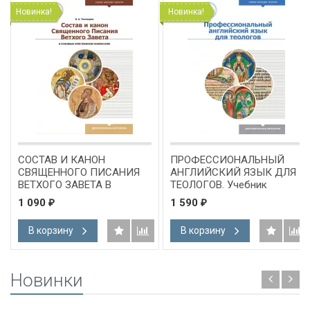
Новинка!
Новинка!
СОСТАВ И КАНОН
ПРОФЕССИОНАЛЬНЫЙ
СВЯЩЕННОГО ПИСАНИЯ
АНГЛИЙСКИЙ ЯЗЫК ДЛЯ
ВЕТХОГО ЗАВЕТА В
ТЕОЛОГОВ. Учебник
ОСНОВНЫХ
бакалавра теологии
1 090
1 590
₽
₽
ХРИСТИАНСКИХ
КОНФЕССИЯХ. Борис
В корзину
В корзину
Тихомиров
Новинки