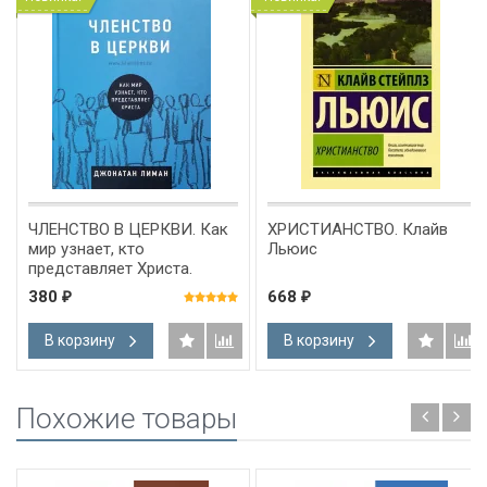
ЧЛЕНСТВО В ЦЕРКВИ. Как
ХРИСТИАНСТВО. Клайв
мир узнает, кто
Льюис
представляет Христа.
Джонатан Лиман /СЕРИЯ
380
668
₽
₽
Созидаем здоровые
церкви/
В корзину
В корзину
Похожие товары