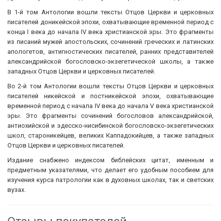
В 1-й том Антологии вошли тексты Отцов Церкви и церковных
писателей доникейской эпохи, охватывающие временной период с
конца I века до начала IV века христианской эры. Это фрагменты
из писаний мужей апостольских, сочинений греческих и латинских
апологетов, антигностических писателей, ранних представителей
александрийской богословско-экзегетической школы, а также
западных Отцов Церкви и церковных писателей.
Во 2-й том Антологии вошли тексты Отцов Церкви и церковных
писателей никейской и постникейской эпохи, охватывающие
временной период с начала IV века до начала V века христианской
эры. Это фрагменты сочинений богословов александрийской,
антиохийской и эдесско-нисибинской богословско-экзегетических
школ, староникейцев, великих Каппадокийцев, а также западных
Отцов Церкви и церковных писателей.
Издание снабжено индексом библейских цитат, именным и
предметным указателями, что делает его удобным пособием для
изучения курса патрологии как в духовных школах, так и светских
вузах.