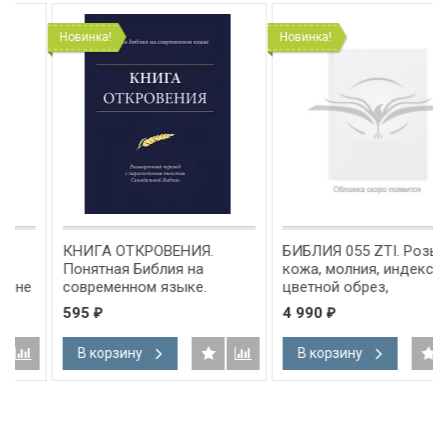
Новинка!
Новинка!
КНИГА ОТКРОВЕНИЯ.
БИБЛИЯ 055 ZTI. Розы,
Понятная Библия на
кожа, молния, индексы,
современном языке.
цветной обрез,
Расширенный перевод с
параллельные места,
595
4 990
₽
₽
параллельным текстом
закладки /220х145/
Синодальной Библии
В корзину
В корзину