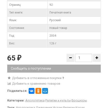
Cтраниц:
92
Тип книги:
Печатная книга
Язык:
Русский
Состояние:
Новый товар
Год:
2004
Вес:
126 г
65
₽
Сообщить о поступлении
Добавить в отложенные покупки
Добавить к сравнению товаров
Поделиться:
Категории:
Апологетика
Религии и культы
Брошюры
Теги:
Апологетика
Лжеучения
Ислам
Религии
Коран