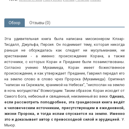
Обзор
Отзывы (0)
Эта удивительная книга была написана миссионером Клэар-
Тисдалл, Джульфа, Персия. Он поднимает тему, которая никогда
раньше не обсуждалась как следует ни мусульманами, ни
христианами - а именно: происхождение Корана, а также
источники, с которых Коран и Предание были позаимствованы.
Согласно учению Мухаммеда, Коран имеет божественное
происхождение, и как утверждает Предание, Гавриил передал его
на землю слово в слово чрез Пророка (Мухаммеда). Оригинал
"написан на Скрижали, хранимой на Небесах", "ниспослан на землю
в ночь могущества" Всемогущим. Таким образом. Коран исходит от
Самого Бога, небесный и священный, неизменный во веки.
Однако,
если рассмотреть поподробнее, эта грандиозная книга ведёт
к человеческим источникам, присутствующим в ежедневной,
жизни Пророка, и тогда ислам спускается на землю. Именно
это и доказывает автор с превосходной силой и эрудицией.
У.
Мьюр.