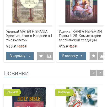
Уценка! MATER HISPANIA.
Уценка! КНИГА ИЕРЕМИИ.
Христианство в Испании в I
Главы 1-25. Комментарии
тысячелетии
веслианской традиции.
Алекс Воргез
960
415
1 350
520
₽
₽
₽
₽
В корзину
В корзину
Новинки
Новинка!
Новинка!