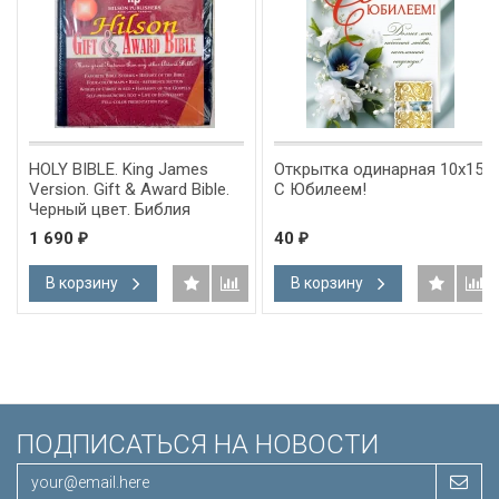
HOLY BIBLE. King James
Открытка одинарная 10x15:
Version. Gift & Award Bible.
С Юбилеем!
Черный цвет. Библия
Короля Иакова на
1 690
40
₽
₽
английском языке.
Словарь, карты, закладка,
В корзину
В корзину
подарочная вкладка, слова
Иисуса выделены красным
/200х140/
ПОДПИСАТЬСЯ НА НОВОСТИ