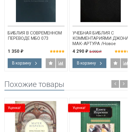
БИБЛИЯ В СОВРЕМЕННОМ
УЧЕБНАЯ БИБЛИЯ С
ПЕРЕВОДЕ МБО 073
КОММЕНТАРИЯМИ ДЖОНА
МАК-АРТУРА /Новое
издание!/
1 350
4 290
5 990
₽
₽
₽
В корзину
В корзину
Похожие товары
Уценка!
Уценка!