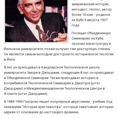
американский историк,
методист, теолог, автор
более 10 книг - родился
на Кубе 9 августа 1937
года.
Посещал Объединенную
Семинарию на Кубе,
окончил магистратуру в
Йельском университете, позже получил там докторскую степень.
Он является самым молодым доктором по исторической теологии
в Йеле.
8 лет он преподавал в Кандлерской Теологической школе
университета Эмори в Джорджии, следующие 8 лет он преподавал
в Объединенной Семинарии. Также преподавал историю в
Колумбийской Теологической Семинарии в Декатуре (штат
Джорджия) и Межденоминационном Теологическом Центре в
Атланте (штат Джорджия).
В 1984-1995 Гонсалес пишет популярный двухтомник - учебник под
названием "История христианства", который охватывает историю
церкви от основания до настоящего времени.