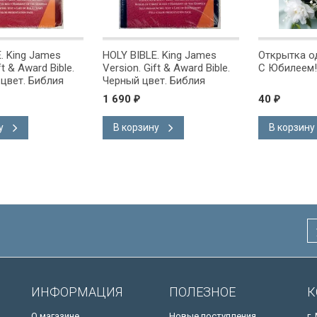
g James
HOLY BIBLE. King James
Открытка одинарн
ward Bible.
Version. Gift & Award Bible.
С Юбилеем!
 Библия
Черный цвет. Библия
на
Короля Иакова на
1 690
40
₽
₽
ке.
английском языке.
 закладка,
Словарь, карты, закладка,
В корзину
В корзину
адка, слова
подарочная вкладка, слова
ны красным
Иисуса выделены красным
/200х140/
ИНФОРМАЦИЯ
ПОЛЕЗНОЕ
К
О магазине
Новые поступления
г.