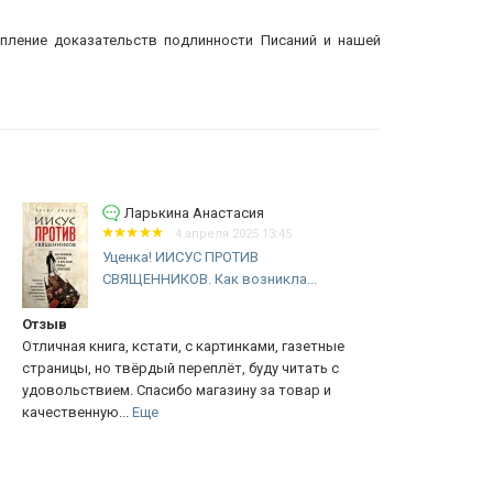
епление доказательств подлинности Писаний и нашей
Ларькина Анастасия
4 апреля 2025 13:45
Уценка! ИИСУС ПРОТИВ
СВЯЩЕННИКОВ. Как возникла...
тзыв
Рабочая те
личная книга, кстати, с картинками, газетные
Вспомогател
раницы, но твёрдый переплёт, буду читать с
теоретическ
овольствием. Спасибо магазину за товар и
древнегрече
чественную...
Еще