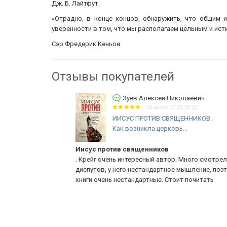
Дж. Б. Лайтфут.
«Отрадно, в конце концов, обнаружить, что общим 
уверенности в том, что мы располагаем цельным и ис
Сэр Фредерик Кеньон.
Отзывы покупателей
вич
Зуев Алексей Николаевич
28 июля 2025 20:22
ИИСУС ПРОТИВ СВЯЩЕННИКОВ.
Как возникла церковь...
ять
Иисус против священников
 вопрос.
. Крейг очень интересный автор. Много смотрел его
.
диспутов, у него нестандартное мышление, поэтому и
книги очень нестандартные. Стоит почитать