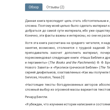
Обзор
Отзывы (2)
Данная книга преследует цель стать обстоятельным и
сложна. Поэтому моей целью было сделать материал ка
добраться до самой сути материала, ибо уже сущест
Конечно, эти факты важны и интересны, но они не рас
Хотя эта книга рассчитана на среднего читателя, я на
занятия, возможно, столкнется с трудной задачей. 
преподаватель захочет дополнить материал, поче
порекомендовал следующие книги: «Наша Библия и дре
и пергаменты» (
The Books and the Parchments
) Ф. Ф. Б
Нового Завета» и «Рукописи греческой Библии» (
The Te
серией диафильмов, озаглавленных «Как мы получили 
Services, Houston, Texas.[1]
«Настоящие тексты богодухновенных авторов абсолю
сложный выбор из огромной массы вариантов текстов
Ричард Бентли.
«Я убежден, что изучение истории написания и состоян