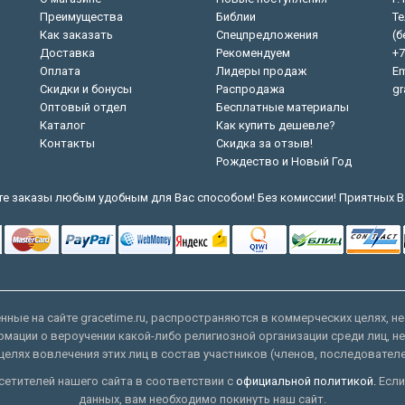
Преимущества
Библии
Те
Как заказать
Спецпредложения
(б
Доставка
Рекомендуем
+7
Оплата
Лидеры продаж
Em
Скидки и бонусы
Распродажа
gr
Оптовый отдел
Бесплатные материалы
Каталог
Как купить дешевле?
Контакты
Скидка за отзыв!
Рождество и Новый Год
е заказы любым удобным для Вас способом! Без комиссии! Приятных В
ные на сайте gracetime.ru, распространяются в коммерческих целях, не
рмации о вероучении какой-либо религиозной организации среди лиц, н
целях вовлечения этих лиц в состав участников (членов, последовател
етителей нашего сайта в соответствии с
официальной политикой.
Если
данных, вам необходимо покинуть наш сайт.