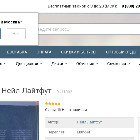
Бесплатный звонок с 8 до 20 (МСК):
8 (800) 2
од
Москва
?
ДОСТАВКА
ОПЛАТА
СКИДКИ И БОНУСЫ
ОПТОВЫЙ ОТДЕЛ
во
Для церкви
Диски
Обучение
Служения
Нейл Лайтфут
ID#11002
Склад:
Нет в наличии
Автор:
Нейл Лайтфут
Переплет:
мягкий