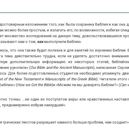
 достоверным изложением того, как была сохранена Библия и как она д
к можно более простым, и излагать его, по возможности, избегая спец
вует множество исследований на данную тему, довольствовавшихся пр
сказывают нам о том,
как
мыполучили Библию.
деюсь, что она также будет полезна и для занятий по изучению Библии
Эта тема действительно трудна, если не уделять достаточно вниман
рпнув дополнительную информацию из некоторых статей, библейск
вние рукописи» (
Our Bible and the Ancient Manuscripts
)
,
написанная Сэром
рюса. Для более подготовленных студентов необходимо упомянуть две
xt of the New Testament
и
Manuscripts of the Greek Bible
)
.
Читатели этого 
Библию» (
How we Got the Bible
)и «Можем ли мы доверять Библии?» (
Can w
тно точны; …ни один из постулатов веры или нравственных наставл
, преднамеренно избрав наихудший».
ия греческих текстов разрешает намного больше проблем, чем создает»