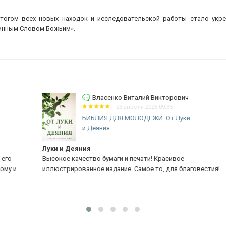
итогом всех новых находок и исследовательской работы стало укр
тинным Словом Божьим».
Власенко Виталий Викторович
23 апреля 2025 09:35
БИБЛИЯ ДЛЯ МОЛОДЕЖИ. От Луки
и Деяния
Луки и Деяния
О
Высокое качество бумаги и печати! Красивое
От
иллюстрированное издание. Самое то, для благовестия!
ст
уд
ка