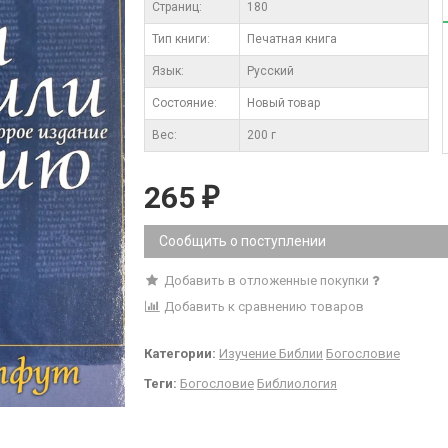
Cтраниц:
180
Тип книги:
Печатная книга
Язык:
Русский
Состояние:
Новый товар
Вес:
200 г
265
₽
Сообщить о поступлении
Добавить в отложенные покупки
Добавить к сравнению товаров
Категории:
Изучение Библии
Богословие
Теги:
Богословие
Библиология