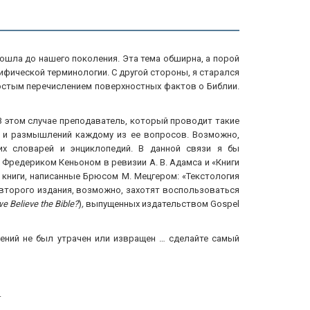
ошла до нашего поколения. Эта тема обширна, а порой
ифической терминологии. С другой стороны, я старался
остым перечислением поверхностных фактов о Библии.
. В этом случае преподаватель, который проводит такие
ия и размышлений каждому из ее вопросов. Возможно,
их словарей и энциклопедий. В данной связи я бы
 Фредериком Кеньоном в ревизии А. В. Адамса и «Книги
 книги, написанные Брюсом М. Мецгером: «Текстология
второго издания, возможно, захотят воспользоваться
e Believe the Bible?
)
,
выпущенных издательством Gospel
ений не был утрачен или извращен … сделайте самый
.