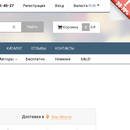
01-45-27
Регистрация
Вход
Валюта
RUB
Найти
Корзина
0
0
₽
КАТАЛОГ
ОТЗЫВЫ
КОНТАКТЫ
Авторы
Бесплатно
Новинки
SALE!
Доставка в
Эль-Монте