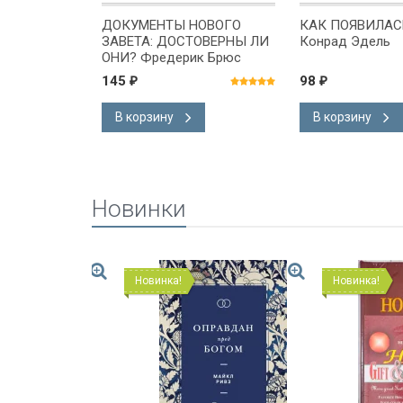
Том 1. Джон
ДОКУМЕНТЫ НОВОГО
КАК ПОЯВИЛАС
ЗАВЕТА: ДОСТОВЕРНЫ ЛИ
Конрад Эдель
ОНИ? Фредерик Брюс
145
98
₽
₽
В корзину
В корзину
Новинки
Новинка!
Новинка!