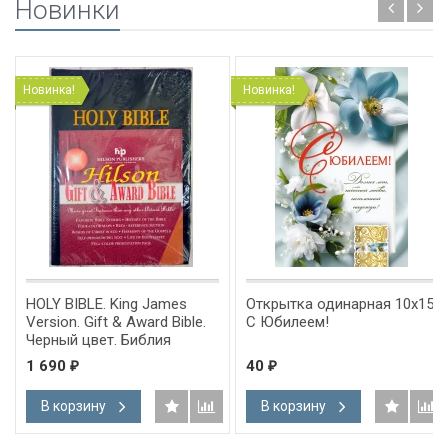
Новинки
Новинка!
Новинка!
HOLY BIBLE. King James
Открытка одинарная 10x15:
Version. Gift & Award Bible.
С Юбилеем!
Черный цвет. Библия
Короля Иакова на
1 690
40
₽
₽
английском языке.
Словарь, карты, закладка,
В корзину
В корзину
подарочная вкладка, слова
Иисуса выделены красным
/200х140/