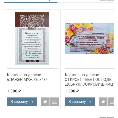
Картина на дереве:
Картина на дереве:
БЛАЖЕН МУЖ /30х48/
ОТКРОЕТ ТЕБЕ ГОСПОДЬ
ДОБРУЮ СОКРОВИЩНИЦУ
СВОЮ /30х48/
1 300
1 300
₽
₽
В корзину
В корзину