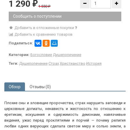
1 290
₽
1 550
₽
Сообщить о поступлении
Добавить в отложенные покупки
Добавить к сравнению товаров
Поделиться:
Категории:
Богословие
Душепопечение
Теги:
Душепопечение
Страх
Христианство
История
Обзор
Отзывы (0)
Плохие сны и зловещие пророчества, страх нарушить заповеди и
церковные догматы, ненависть и жестокость по отношению к
еретикам, искушения и одержимость демонами, навязчивые
видения, ужас перед проклятиями и порчей — почему религия
любви одних верующих сделала светом миру и солью земли, а