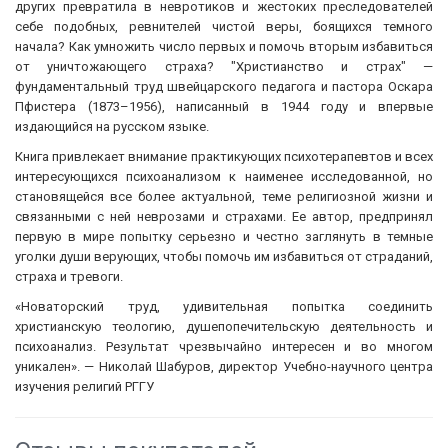
других превратила в невротиков и жестоких преследователей
себе подобных, ревнителей чистой веры, боящихся темного
начала? Как умножить число первых и помочь вторым избавиться
от уничтожающего страха? "Христианство и страх" —
фундаментальный труд швейцарского педагога и пастора Оскара
Пфистера (1873–1956), написанный в 1944 году и впервые
издающийся на русском языке.
Книга привлекает внимание практикующих психотерапевтов и всех
интересующихся психоанализом к наименее исследованной, но
становящейся все более актуальной, теме религиозной жизни и
связанными с ней неврозами и страхами. Ее автор, предпринял
первую в мире попытку серьезно и честно заглянуть в темные
уголки души верующих, чтобы помочь им избавиться от страданий,
страха и тревоги.
«Новаторский труд, удивительная попытка соединить
христианскую теологию, душепопечительскую деятельность и
психоанализ. Результат чрезвычайно интересен и во многом
уникален». — Николай Шабуров, директор Учебно-научного центра
изучения религий РГГУ