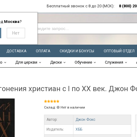
Бесплатный звонок с 8 до 20 (МСК):
8 (800) 2
од
Москва
?
ДОСТАВКА
ОПЛАТА
СКИДКИ И БОНУСЫ
ОПТОВЫЙ ОТДЕЛ
во
Для церкви
Диски
Обучение
Служения
нения христиан с І по ХХ век. Джон Ф
Склад:
Нет в наличии
Автор:
Джон Фокс
Издатель:
ХББ