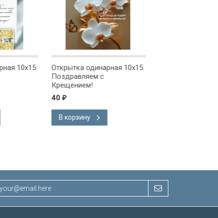
ая 10x15:
Открытка одинарная 10x15:
Открытка одинарна
Поздравляем с
Поздравляем!
Крещением!
40
40
₽
₽
В корзину
В корзину