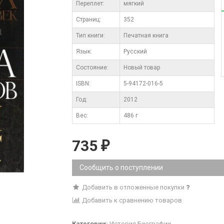
Переплет:
мягкий
Cтраниц:
352
Тип книги:
Печатная книга
Язык:
Русский
Состояние:
Новый товар
ISBN:
5-94172-016-5
Год:
2012
Вес:
486 г
735
₽
Сообщить о поступлении
Добавить в отложенные покупки
Добавить к сравнению товаров
Категории:
История
Биографии