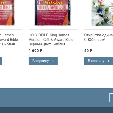
g James
HOLY BIBLE. King James
Открытка одинарн
ward Bible.
Version. Gift & Award Bible.
С Юбилеем!
 Библия
Черный цвет. Библия
на
Короля Иакова на
1 690
40
₽
₽
ке.
английском языке.
 закладка,
Словарь, карты, закладка,
В корзину
В корзину
адка, слова
подарочная вкладка, слова
ны красным
Иисуса выделены красным
/200х140/