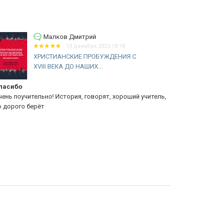
Малков Дмитрий
19 декабря 2023 18:18
ХРИСТИАНСКИЕ ПРОБУЖДЕНИЯ С
XVIII ВЕКА ДО НАШИХ...
асибо
Еванг. церк
ень поучительно! История, говорят, хороший учитель,
книга очень
 дорого берёт
христианской
закалялась 