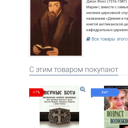
Джон Фокс (1516-1587)
Марии I, вместе с семь
несения церковной служ
названием «Деяния и п
книгой англиканской ц
кафедральных церквях 
Все товары этого
C этим товаром покупают
-17%
Хит!