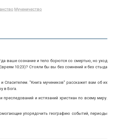
анство
Мученичество
да ваше сознание и тело борются со смертью, но уход
вреям 10:23)? Стояли бы вы без сомнений и без стыда
 Спасителем. "Книга мучеников" расскажет вам об их
у в Бога.
и преследований и истязаний христиан по всему миру.
, помогающие упорядочить географию событий, периоды