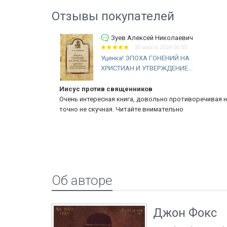
Отзывы покупателей
вич
Зуев Алексей Николаевич
30 марта 2024 05:05
Уценка! ЭПОХА ГОНЕНИЙ НА
ХРИСТИАН И УТВЕРЖДЕНИЕ...
Иисус против священников
удей. Автор
Очень интересная книга, довольно противоречивая н
раиле. Книга
точно не скучная. Читайте внимательно
Об авторе
Джон Фокс