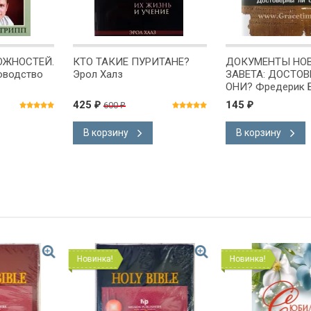
ОЖНОСТЕЙ.
КТО ТАКИЕ ПУРИТАНЕ?
ДОКУМЕНТЫ НО
оводство
Эрол Халз
ЗАВЕТА: ДОСТО
ОНИ? Фредерик 
л Дэвид
425
145
600
₽
₽
₽
В корзину
В корзину
Новинка!
Новинка!