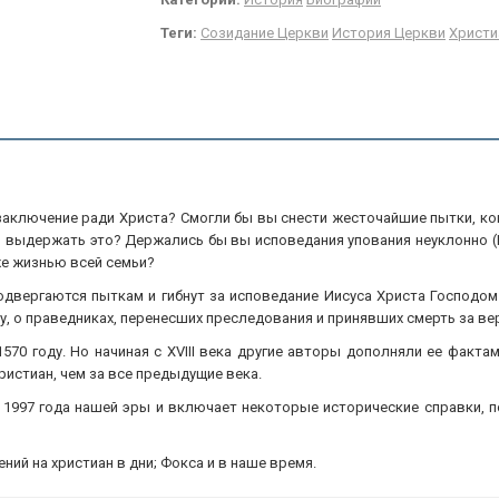
Теги:
Созидание Церкви
История Церкви
Христи
аключение ради Христа? Смогли бы вы снести жесточайшие пытки, ког
и выдержать это? Держались бы вы исповедания упования неуклонно (Е
аже жизнью всей семьи?
вергаются пыткам и гибнут за исповедание Иисуса Христа Господом и
, о праведниках, перенесших преследования и принявших смерть за вер
570 году. Но начиная с XVIII века другие авторы дополняли ее фактам
ристиан, чем за все предыдущие века.
до 1997 года нашей эры и включает некоторые исторические справки
ний на христиан в дни; Фокса и в наше время.