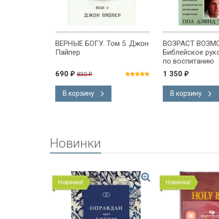
А. Джеймс
ВЕРНЫЕ БОГУ. Том 5. Джон
ВОЗРАСТ ВОЗМ
Пайпер
Библейское рук
по воспитанию
подростков. По
690
1 350
830
₽
₽
₽
Трипп
В корзину
В корзину
Новинки
Новинка!
Новинка!