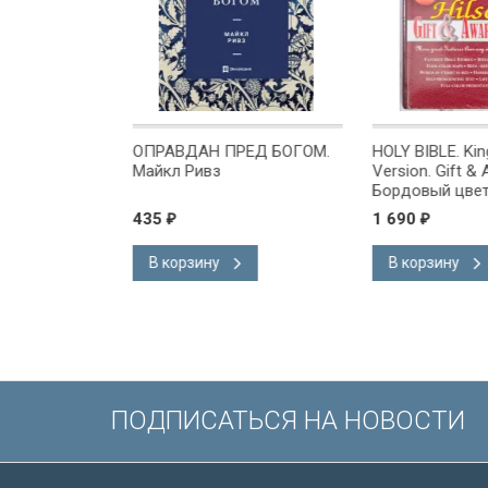
ОМЕ
ОПРАВДАН ПРЕД БОГОМ.
HOLY BIBLE. Kin
х или
Майкл Ривз
Version. Gift & A
 Куреши
Бордовый цвет.
Короля Иакова 
435
1 690
₽
₽
английском язы
Словарь, карты,
В корзину
В корзину
подарочная вкл
Иисуса выделе
/200х140/
ПОДПИСАТЬСЯ НА НОВОСТИ