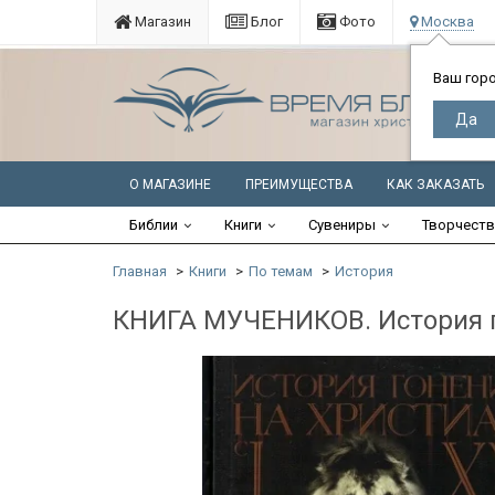
Магазин
Блог
Фото
Москва
Ваш гор
О МАГАЗИНЕ
ПРЕИМУЩЕСТВА
КАК ЗАКАЗАТЬ
Библии
Книги
Сувениры
Творчест
Главная
Книги
По темам
История
КНИГА МУЧЕНИКОВ. История го