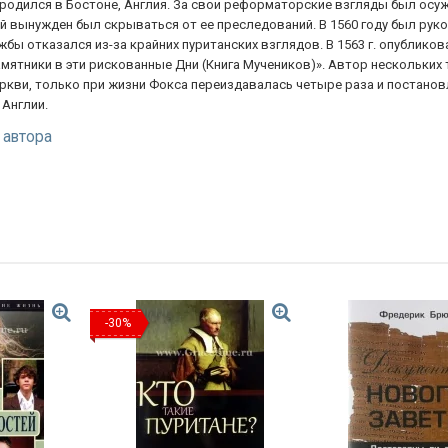
 родился в Бостоне, Англия. За свои реформаторские взгляды был осуж
ей вынужден был скрываться от ее преследований. В 1560 году был рук
бы отказался из-за крайних пуританских взглядов. В 1563 г. опублико
амятники в эти рискованные Дни (Книга Мучеников)». Автор нескольких 
еркви, только при жизни Фокса переиздавалась четыре раза и постано
Англии.
 автора
-30%