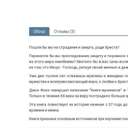
Обзор
Отзывы (3)
Пошли бы вы на страдания и смерть, ради Христа?
Перенесли бы вы преследования, нищету и тюремное з
из этого мира неизбежен? Хватило бы в вас силы вол
на том, что Иисус - Господь, рискуя своей жизнью и д
Уже две тысячи лет отважные мужчины и женщины под
мужестве и всепревозмогающей вере, о любви к Христу
Джон Фоке завершил написание "Книги мучеников" в 1
Только в течение XX века за веру пострадало больше х
Эта книга повествует их истории начиная с 37 года 
времени и имена.
Книга признана основным источником при изучении гоне