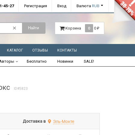
01-45-27
Регистрация
Вход
Валюта
RUB
Найти
Корзина
0
0
₽
КАТАЛОГ
ОТЗЫВЫ
КОНТАКТЫ
Авторы
Бесплатно
Новинки
SALE!
окс
ID#5823
Доставка в
Эль-Монте