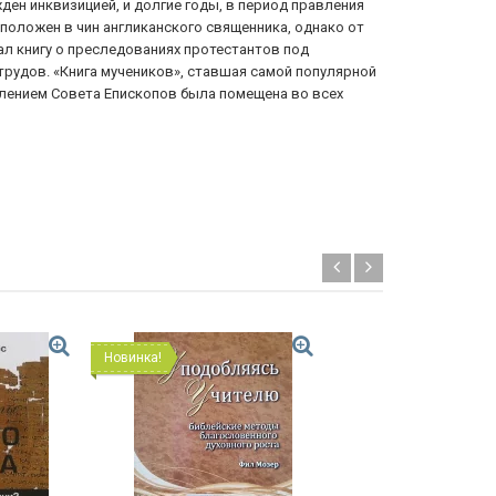
ден инквизицией, и долгие годы, в период правления
оположен в чин англиканского священника, однако от
вал книгу о преследованиях протестантов под
трудов. «Книга мучеников», ставшая самой популярной
влением Совета Епископов была помещена во всех
Новинка!
Хит!