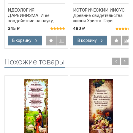
ИДЕОЛОГИЯ
ИСТОРИЧЕСКИЙ ИИСУС.
ДАРВИНИЗМА. И ее
Древние свидетельства
воздействие на науку,
жизни Христа. Гари
образование и общество.
Хабермас
345
480
₽
₽
Тематический сборник
В корзину
В корзину
Похожие товары