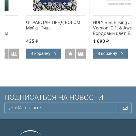
ОПРАВДАН ПРЕД БОГОМ.
HOLY BIBLE. King James
Майкл Ривз
Version. Gift & Award Bible.
Бордовый цвет. Библия
Короля Иакова на
435
1 690
₽
₽
английском языке.
Словарь, карты, закладка,
В корзину
В корзину
подарочная вкладка, слова
Иисуса выделены красным
/200х140/
ПОДПИСАТЬСЯ НА НОВОСТИ