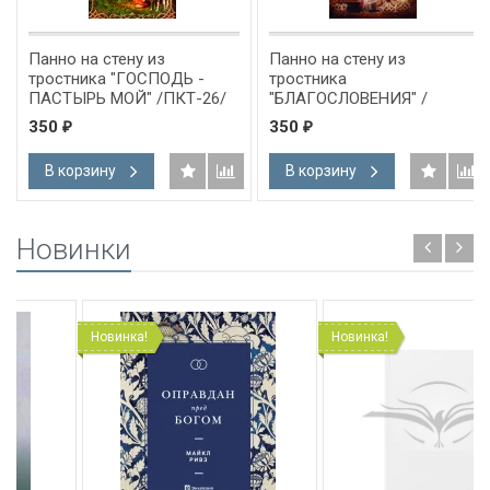
Панно на стену из
Панно на стену из
тростника "ГОСПОДЬ -
тростника
ПАСТЫРЬ МОЙ" /ПКТ-26/
"БЛАГОСЛОВЕНИЯ" /
ПКТ-08/
350
350
₽
₽
В корзину
В корзину
Новинки
Новинка!
Новинка!