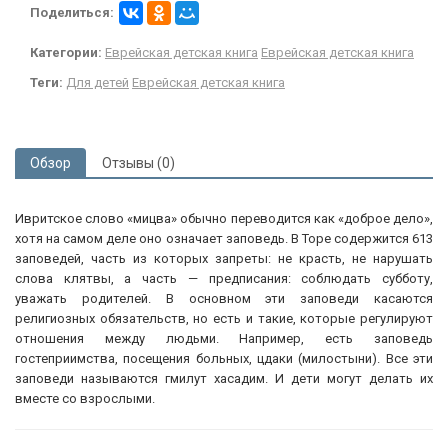
Поделиться:
Категории:
Еврейская детская книга
Еврейская детская книга
Теги:
Для детей
Еврейская детская книга
Обзор
Отзывы (0)
Ивритское слово «мицва» обычно переводится как «доброе дело»,
хотя на самом деле оно означает заповедь. В Торе содержится 613
заповедей, часть из которых запреты: не красть, не нарушать
слова клятвы, а часть — предписания: соблюдать субботу,
уважать родителей. В основном эти заповеди касаются
религиозных обязательств, но есть и такие, которые регулируют
отношения между людьми. Например, есть заповедь
гостеприимства, посещения больных, цдаки (милостыни). Все эти
заповеди называются гмилут хасадим. И дети могут делать их
вместе со взрослыми.