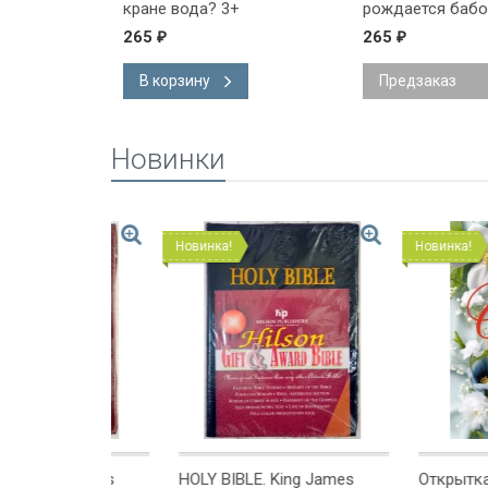
3+
кране вода? 3+
рождается бабо
265
265
₽
₽
В корзину
Предзаказ
Новинки
Новинка!
Новинка!
ng James
HOLY BIBLE. King James
Открытка одинар