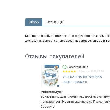
Обзор
Отзывы (0)
Моя первая энциклопедия» - это серия познавательны
дождь, как вырастает дерево, как образуется мед и то
Отзывы покупателей
Sablotski Julia
22 июня 2020 05:28
к
УВЛЕКАТЕЛЬНАЯ ФИЗИКА.
Энциклопедии с...
Рекомендую!
 сами из
Заказывала для племянника восьми лет. Ему очень
! Детям
понравилась. Не выпускал из рук. Полезная книга!
Советую!