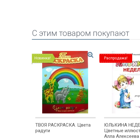
C этим товаром покупают
Новинка!
Распродажа!
И,
ТВОЯ РАСКРАСКА. Цвета
ЮЛЬКИНА НЕДЕ
Марина
радуги
Цветные иллюст
Алла Алексеева