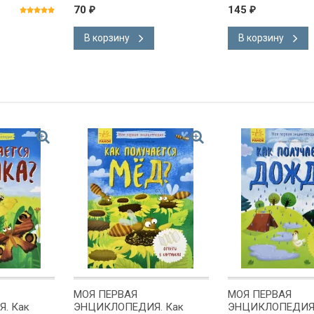
Гриненко
Полосин
70
145
₽
₽
В корзину
В корзину
МОЯ ПЕРВАЯ
МОЯ ПЕРВАЯ
. Как
ЭНЦИКЛОПЕДИЯ. Как
ЭНЦИКЛОПЕДИЯ.