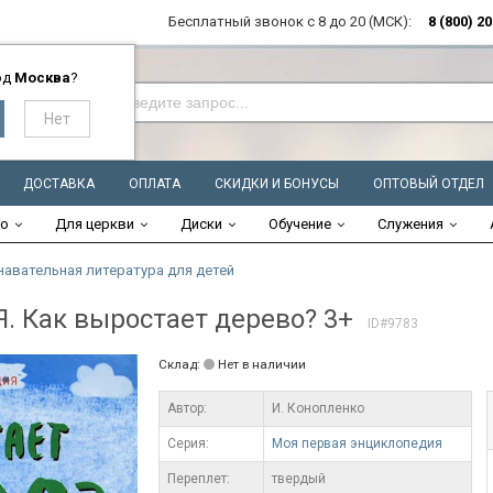
Бесплатный звонок с 8 до 20 (МСК):
8 (800) 2
од
Москва
?
ДОСТАВКА
ОПЛАТА
СКИДКИ И БОНУСЫ
ОПТОВЫЙ ОТДЕЛ
во
Для церкви
Диски
Обучение
Служения
навательная литература для детей
Как выростает дерево? 3+
ID#9783
Склад:
Нет в наличии
Автор:
И. Конопленко
Серия:
Моя первая энциклопедия
Переплет:
твердый