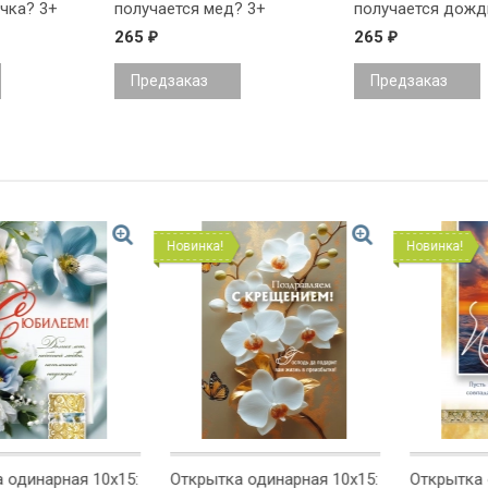
чка? 3+
получается мед? 3+
получается дожд
265
265
₽
₽
Предзаказ
Предзаказ
Новинка!
Новинка!
ная 10x15:
Открытка одинарная 10x15:
Открытка одинарн