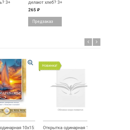
ь? 3+
делают хлеб? 3+
кране вода? 3+
265
265
₽
₽
Предзаказ
В корзину
Новинка!
Новинка!
ая 10x15:
Открытка одинарная 10x15:
Открытка одинарна