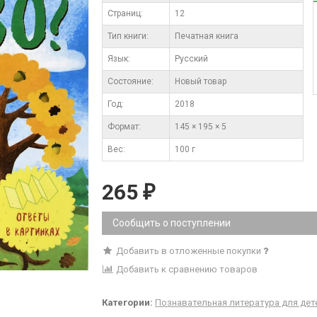
Cтраниц:
12
Тип книги:
Печатная книга
Язык:
Русский
Состояние:
Новый товар
Год:
2018
Формат:
145 × 195 × 5
Вес:
100 г
265
₽
Сообщить о поступлении
Добавить в отложенные покупки
Добавить к сравнению товаров
Категории:
Познавательная литература для дет