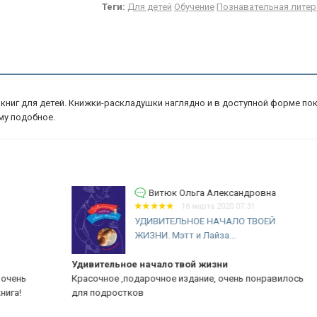
Теги:
Для детей
Обучение
Познавательная литер
х книг для детей. Книжки-раскладушки наглядно и в доступной форме 
му подобное.
Витюк Ольга Александровна
16 марта 2020 07:31
УДИВИТЕЛЬНОЕ НАЧАЛО ТВОЕЙ
ЖИЗНИ. Мэтт и Лайза...
Удивительное начало твой жизни
Ув
Красочное ,подарочное издание, очень понравилось
Кн
для подростков
де
уд