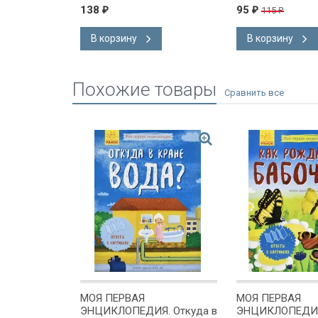
138
95
115
₽
₽
₽
В корзину
В корзину
Похожие товары
МОЯ ПЕРВАЯ
МОЯ ПЕРВАЯ
Я. Как
ЭНЦИКЛОПЕДИЯ. Откуда в
ЭНЦИКЛОПЕДИЯ