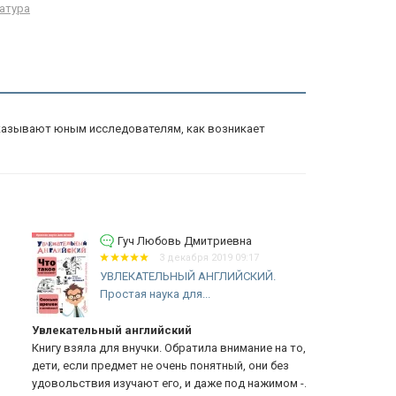
атура
показывают юным исследователям, как возникает
Гуч Любовь Дмитриевна
3 декабря 2019 09:17
УВЛЕКАТЕЛЬНЫЙ АНГЛИЙСКИЙ.
Простая наука для...
лекательный английский
Может ли ж
игу взяла для внучки. Обратила внимание на то, что
ти, если предмет не очень понятный, они без
овольствия изучают его, и даже под нажимом -...
Еще