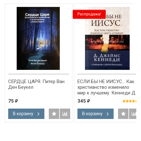
Распродажа!
СЕРДЦЕ ЦАРЯ. Питер Ван
ЕСЛИ БЫ НЕ ИИСУС… Как
Ден Беукел
христианство изменило
мир к лучшему. Кеннеди Д.
Джеймс
75
345
₽
₽
В корзину
В корзину