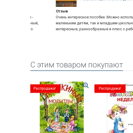
Отзыв
даже -
Очень интересное пособие. Можно использовать как
оступный,
маленьким детям, так и младшим школьникам. Задан
г мало
интересные, разнообразные и плюс с ребенком...
Еще
C этим товаром покупают
Распродажа!
Распродажа!