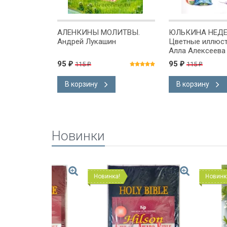
. Истории
АЛЕНКИНЫ МОЛИТВЫ.
ЮЛЬКИНА НЕДЕ
ие
Андрей Лукашин
Цветные иллюст
символ
Алла Алексеева
я Сент-Джон
95
95
115
115
₽
₽
₽
₽
В корзину
В корзину
Новинки
Новинка!
Новинка!