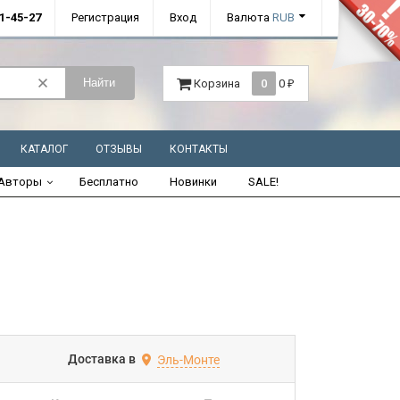
01-45-27
Регистрация
Вход
Валюта
RUB
Найти
Корзина
0
0
₽
КАТАЛОГ
ОТЗЫВЫ
КОНТАКТЫ
Авторы
Бесплатно
Новинки
SALE!
Доставка в
Эль-Монте