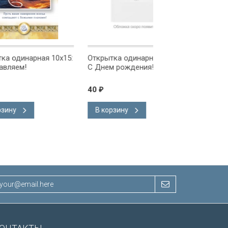
ая 10x15:
Открытка одинарная 10x15:
Открытка одинарна
С Днем рождения!
С Днем рождения!
40
40
₽
₽
В корзину
В корзину