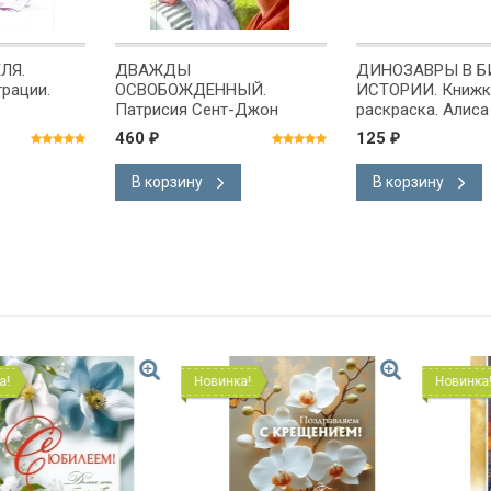
ЛЯ.
ДВАЖДЫ
ДИНОЗАВРЫ В Б
рации.
ОСВОБОЖДЕННЫЙ.
ИСТОРИИ. Книжк
Патрисия Сент-Джон
раскраска. Алиса
Банковская
460
125
₽
₽
В корзину
В корзину
Новинка!
Новинка!