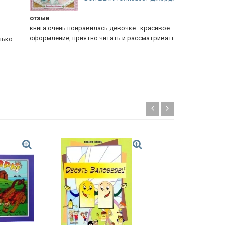
зыв
Дневник
ига очень понравилась девочке...красивое
Классное на
ормление, приятно читать и рассматривать.
записывать 