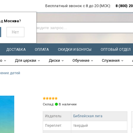
Бесплатный звонок с 8 до 20 (МСК):
8 (800) 2
од
Москва
?
ДОСТАВКА
ОПЛАТА
СКИДКИ И БОНУСЫ
ОПТОВЫЙ ОТДЕЛ
во
Для церкви
Диски
Обучение
Служения
чение детей
Склад:
В наличии
Издатель:
Библейская лига
Переплет:
твердый