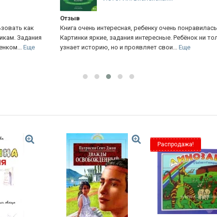
от
Отзыв
кн
Книга очень интересная, ребенку очень понравилась
оф
ия
Картинки яркие, задания интересные. Ребёнок ни только
узнает историю, но и проявляет свои...
Еще
Распродажа!