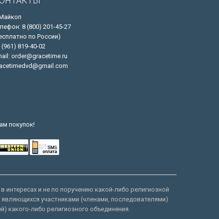
ОНТАКТЫ
 Майкоп
лефон: 8 (800) 201-45-27
есплатно по России)
 (961) 819-40-02
ail: order@gracetime.ru
acetimedvd@gmail.com
ам покупок!
 в интересах и не по поручению какой-либо религиозной
е являющихся участниками (членами, последователями)
ей) какого-либо религиозного объединения.