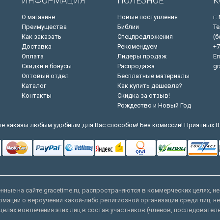
ИНФОРМАЦИЯ
ПОЛЕЗНОЕ
К
О магазине
Новые поступления
г.
Преимущества
Библии
Те
Как заказать
Спецпредложения
(б
Доставка
Рекомендуем
+7
Оплата
Лидеры продаж
Em
Скидки и бонусы
Распродажа
gr
Оптовый отдел
Бесплатные материалы
Каталог
Как купить дешевле?
Контакты
Скидка за отзыв!
Рождество и Новый Год
е заказы любым удобным для Вас способом! Без комиссии! Приятных В
ные на сайте gracetime.ru, распространяются в коммерческих целях, не
рмации о вероучении какой-либо религиозной организации среди лиц, н
целях вовлечения этих лиц в состав участников (членов, последовател