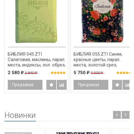
БИБЛИЯ 045 ZTI
БИБЛИЯ 055 ZTI Синяя,
Салатовая, маслины, парал.
красные цветы, парал.
места, индексы, зол. обрез,
места, золотой срез,
на молнии /130x185/
индексы, словарь
2 580
5 750
2 840
9 500
₽
₽
₽
₽
/145x205/
Предзаказ
Предзаказ
Новинки