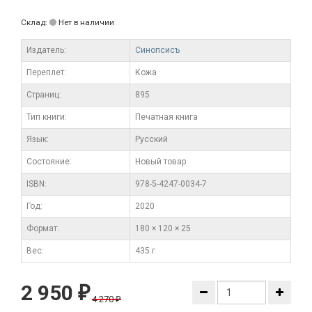
Склад:
Нет в наличии
Издатель:
Синопсисъ
Переплет:
Кожа
Cтраниц:
895
Тип книги:
Печатная книга
Язык:
Русский
Состояние:
Новый товар
ISBN:
978-5-4247-0034-7
Год:
2020
Формат:
180 × 120 × 25
Вес:
435 г
2 950
₽
4 270
₽