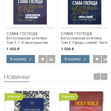
СЛАВА ГОСПОДА.
СЛАВА ГОСПОДА.
Богословская эстетика.
Богословская эстетика.
Том 3. 1. В пространстве
Том 2. Сферы стилей. Часть
метафизики. Часть 1.
2: Мирянские стили. Ганс
1 050
1 500
₽
₽
Древность. Ганс Урс фон
Урс фон Бальтазар
Бальтазар
В корзину
В корзину
Новинки
Новинка!
Новинка!