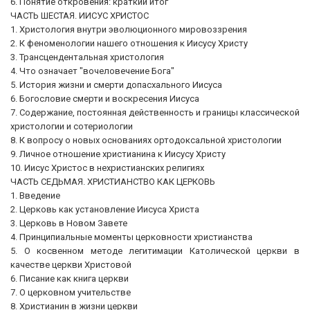
6. Понятие откровения: краткий итог
ЧАСТЬ ШЕСТАЯ. ИИСУС ХРИСТОС
1. Христология внутри эволюционного мировоззрения
2. К феноменологии нашего отношения к Иисусу Христу
3. Трансцендентальная христология
4. Что означает "вочеловечение Бога"
5. История жизни и смерти допасхального Иисуса
6. Богословие смерти и воскресения Иисуса
7. Содержание, постоянная действенность и границы классической
христологии и сотериологии
8. К вопросу о новых основаниях ортодоксальной христологии
9. Личное отношение христианина к Иисусу Христу
10. Иисус Христос в нехристианских религиях
ЧАСТЬ СЕДЬМАЯ. ХРИСТИАНСТВО КАК ЦЕРКОВЬ
1. Введение
2. Церковь как установление Иисуса Христа
3. Церковь в Новом Завете
4. Принципиальные моменты церковности христианства
5. О косвенном методе легитимации Католической церкви в
качестве церкви Христовой
6. Писание как книга церкви
7. О церковном учительстве
8. Христианин в жизни церкви