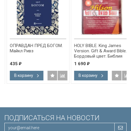
ОПРАВДАН ПРЕД БОГОМ.
HOLY BIBLE. King James
Майкл Ривз
Version. Gift & Award Bible.
Бордовый цвет. Библия
Короля Иакова на
435
1 690
₽
₽
английском языке.
Словарь, карты, закладка,
В корзину
В корзину
подарочная вкладка, слова
Иисуса выделены красным
/200х140/
ПОДПИСАТЬСЯ НА НОВОСТИ