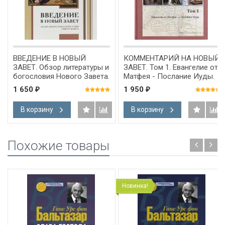
ВВЕДЕНИЕ В НОВЫЙ
КОММЕНТАРИЙ НА НОВЫЙ
ЗАВЕТ. Обзор литературы и
ЗАВЕТ. Том 1. Евангелие от
богословия Нового Завета.
Матфея - Послание Иуды.
Петр Покорны, Ульрих
Уоррен Уирсби
1 650
1 950
₽
₽
Геккель
В корзину
В корзину
Похожие товары
Новинка!