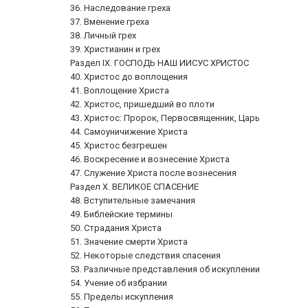
36. Наследование греха
37. Вменение греха
38. Личный грех
39. Христианин и грех
Раздел IX. ГОСПОДЬ НАШ ИИСУС ХРИСТОС
40. Христос до воплощения
41. Воплощение Христа
42. Христос, пришедший во плоти
43. Христос: Пророк, Первосвященник, Царь
44. Самоуничижение Христа
45. Христос безгрешен
46. Воскресение и вознесение Христа
47. Служение Христа после вознесения
Раздел X. ВЕЛИКОЕ СПАСЕНИЕ
48. Вступительные замечания
49. Библейские термины
50. Страдания Христа
51. Значение смерти Христа
52. Некоторые следствия спасения
53. Различные представления об искуплении
54. Учение об избрании
55. Пределы искупления