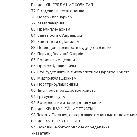
Раздел XIII. ГРЯДУЩИЕ СОБЫТИЯ
77. Введение в эсхатологию
78. Постмилленаризм
79. Амилленаризм
80. Премилленаризм
81. Завет Бога с Авраамом
82. Завет Бога с Давидом
83. Последовательность будущих событий
84. Период Великой Скорби
85. Восхищение Церкви
86. Претрибулационизм
87. Кто будет жить в тысячелетнем Царстве Христа
88. Мидтрибулационизм
89. Посттрибулационизм
90. Тысячелетнее Царство Христа
91. Грядущие суды
92. Воскресение и посмертная участь
Раздел XIV. ВАЖНЕЙШИЕ ТЕКСТЫ
93. Тексты Писания, содержащие основные положения 
Раздел XV. ОПРЕДЕЛЕНИЯ
94. Основные богословские определения
Указатели