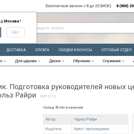
Бесплатный звонок с 8 до 20 (МСК):
8 (800) 2
од
Москва
?
ДОСТАВКА
ОПЛАТА
СКИДКИ И БОНУСЫ
ОПТОВЫЙ ОТДЕЛ
во
Для церкви
Диски
Обучение
Служения
. Подготовка руководителей новых ц
рльз Райри
ID#11214
Склад:
Нет в наличии
Автор:
Чарльз Райри
Издатель:
Христ. просвещение