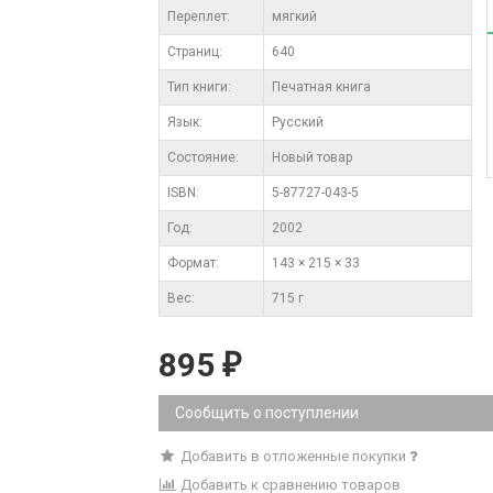
Переплет:
мягкий
Cтраниц:
640
Тип книги:
Печатная книга
Язык:
Русский
Состояние:
Новый товар
ISBN:
5-87727-043-5
Год:
2002
Формат:
143 × 215 × 33
Вес:
715 г
895
₽
Сообщить о поступлении
Добавить в отложенные покупки
Добавить к сравнению товаров