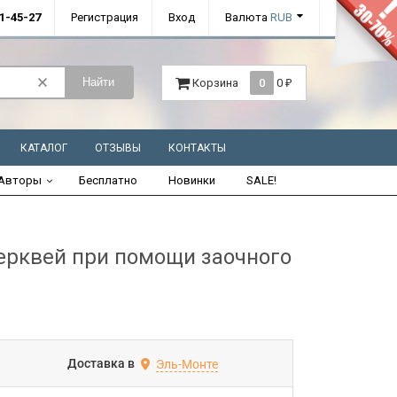
01-45-27
Регистрация
Вход
Валюта
RUB
Найти
Корзина
0
0
₽
КАТАЛОГ
ОТЗЫВЫ
КОНТАКТЫ
Авторы
Бесплатно
Новинки
SALE!
ерквей при помощи заочного
Доставка в
Эль-Монте