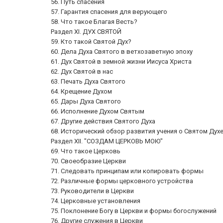
56. Путь спасения
57. Гарантия спасения для верующего
58. Что такое Благая Весть?
Раздел XI. ДУХ СВЯТОЙ
59. Кто такой Святой Дух?
60. Дела Духа Святого в ветхозаветную эпоху
61. Дух Святой в земной жизни Иисуса Христа
62. Дух Святой в нас
63. Печать Духа Святого
64. Крещение Духом
65. Дары Духа Святого
66. Исполнение Духом Святым
67. Другие действия Святого Духа
68. Исторический обзор развития учения о Святом Дух
Раздел XII. "СОЗДАМ ЦЕРКОВЬ МОЮ"
69. Что такое Церковь
70. Своеобразие Церкви
71. Следовать принципам или копировать формы
72. Различные формы церковного устройства
73. Руководители в Церкви
74. Церковные установления
75. Поклонение Богу в Церкви и формы богослужений
76. Другие служения в Церкви