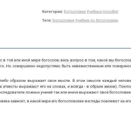
Категории:
Богословие
Учебные пособия
Теги:
Богословие
Учебник по богословию
ас в той или иной мере богослов; весь вопрос в том, какой вы бого
ого. Но совершенно недопустимо быть невежественным или поверхно
м-либо образом выражает свои мысли. В этом смысле каждый челове
да атеисты выражают его на словах, и всегда - в образе жизни). По
оследователи ложных учений так или иначе выражают своё богословие
века зависит, в какой мере его богословские взгляды повлияют на его