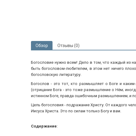
Обзор
Отзывы (0)
Богословие нужно всем! Дело в том, что каждый из н
быть богословом-любителем, в этом нет ничего плох
богословскую литературу.
Богослов - это тот, кто размышляет о Боге и каки
(отрицание Бога - это тоже размышление о Нём; иног
истинном Боге, правда ошибочным размышлением; и п
Цель богословия - подражание Христу. От каждого чело
Иисуса Христа. Это по силам только Богу и вам.
Содержание
: