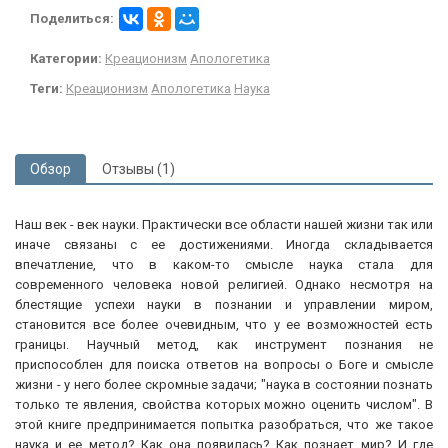
Поделиться:
Категории:
Креационизм
Апологетика
Теги:
Креационизм
Апологетика
Наука
Обзор
Отзывы (1)
Наш век - век науки. Практически все области нашей жизни так или
иначе связаны с ее достижениями. Иногда складывается
впечатление, что в каком-то смысле наука стала для
современного человека новой религией. Однако несмотря на
блестящие успехи науки в познании и управлении миром,
становится все более очевидным, что у ее возможностей есть
границы. Научный метод, как инструмент познания не
приспособлен для поиска ответов на вопросы о Боге и смысле
жизни - у него более скромные задачи; "наука в состоянии познать
только те явления, свойства которых можно оценить числом". В
этой книге предпринимается попытка разобраться, что же такое
наука и ее метод? Как она появилась? Как познает мир? И где