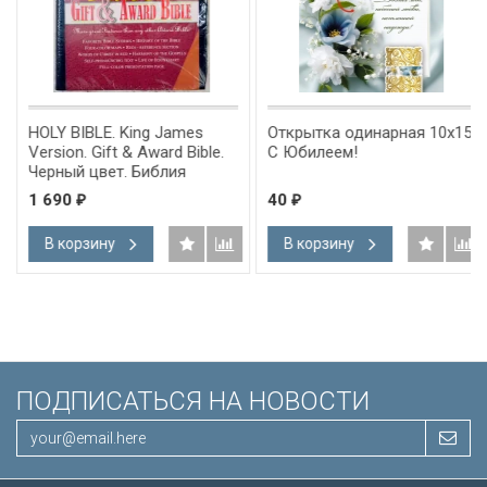
HOLY BIBLE. King James
Открытка одинарная 10x15:
Version. Gift & Award Bible.
С Юбилеем!
Черный цвет. Библия
Короля Иакова на
1 690
40
₽
₽
английском языке.
Словарь, карты, закладка,
В корзину
В корзину
подарочная вкладка, слова
Иисуса выделены красным
/200х140/
ПОДПИСАТЬСЯ НА НОВОСТИ