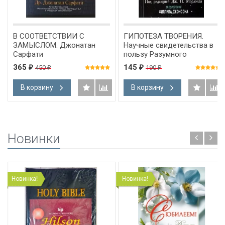
В СООТВЕТСТВИИ С
ГИПОТЕЗА ТВОРЕНИЯ.
ЗАМЫСЛОМ. Джонатан
Научные свидетельства в
Сарфати
пользу Разумного
Создателя. Дж. П. Морлэнд
365
145
450
190
₽
₽
₽
₽
и др.
В корзину
В корзину
Новинки
Новинка!
Новинка!