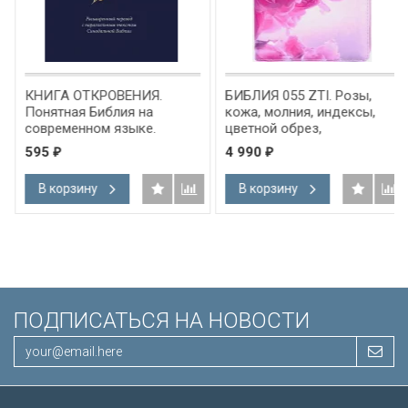
КНИГА ОТКРОВЕНИЯ.
БИБЛИЯ 055 ZTI. Розы,
Понятная Библия на
кожа, молния, индексы,
современном языке.
цветной обрез,
Расширенный перевод с
параллельные места,
595
4 990
₽
₽
параллельным текстом
закладки /220х145/
Синодальной Библии
В корзину
В корзину
ПОДПИСАТЬСЯ НА НОВОСТИ