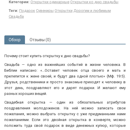
Категории:
Открытки одинарные
Открытки ко дню свадьбы
Теги:
Подарок
Сувениры
Открытки
Дорогим и любимым
Свадьба
Обзор
Отзывы (0)
Почему стоит купить открытку к дню свадьбы?
Свадьба — одно из важнейших событий в жизни человека. В
Библии написано: «...Оставит человек отца своего и мать и
прилепится к жене своей, и будут два одной плотью» (Мф. 19:5).
Друзья, родственники и просто знакомые приходят к человеку в
этот день, поздравляют его и дарят подарки. И желают ему
разных хороших вещей.
Свадебная открытка — один из обязательных атрибутов
поздравления молодоженов. На ней можно записать свои
пожелания, можно выбрать открытку с уже придуманными нами
пожеланиями. Если это двойная открытка в конверте, можно
положить туда свой подарок в виде денежных купюр, которые