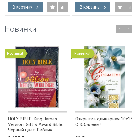
В корзину
В корзину
Новинки
Новинка!
Новинка!
HOLY BIBLE. King James
Открытка одинарная 10x15:
Version. Gift & Award Bible.
С Юбилеем!
Черный цвет. Библия
Короля Иакова на