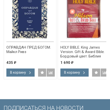
ОПРАВДАН ПРЕД БОГОМ.
HOLY BIBLE. King James
Майкл Ривз
Version. Gift & Award Bible.
Бордовый цвет. Библия
Короля Иакова на
435
1 690
₽
₽
английском языке.
Словарь, карты, закладка,
В корзину
В корзину
подарочная вкладка, слова
Иисуса выделены красным
/200х140/
ПОДПИСАТЬСЯ НА НОВОСТИ