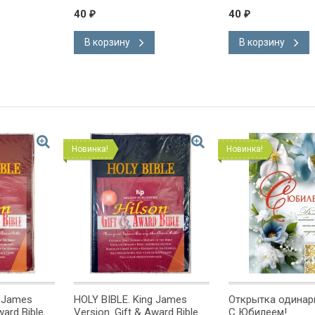
40
40
₽
₽
В корзину
В корзину
Новинка!
Новинка!
g James
HOLY BIBLE. King James
Открытка одинарн
ward Bible.
Version. Gift & Award Bible.
С Юбилеем!