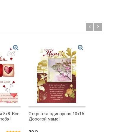
 8х8: Все
Открытка одинарная 10x15:
Открытка одинарна
тебя!
Дорогой маме!
Моему лучшему др
₽
₽