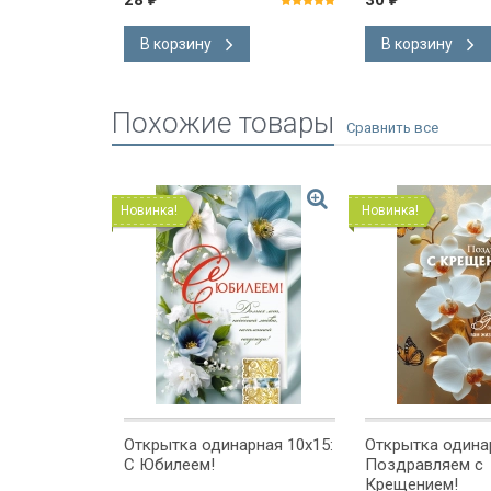
28
30
В корзину
В корзину
Похожие товары
Новинка!
Новинка!
рная 6x8:
Открытка одинарная 10x15:
Открытка одинар
сочувствия
С Юбилеем!
Поздравляем с
Крещением!