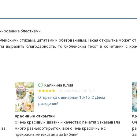
кирование блестками.
иблейскими стихами, цитатами и обетованиями. Такая открытка может с
ли выразить благодарность, то библейский текст в сочетании с кр
Калинина Юлия
26 декабря 2024 15:27
Открытка одинарная 10x15: С Днем
рождения!
Красивые открытки
Кр
Очень красивый дизайн и качество печати! Заказывала
Оч
 за
много разных открыток, все очень красочные с
ра
прекраснымитекстами из Библии!
за