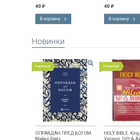
40
40
₽
₽
В корзину
В корзину
Новинки
Новинка!
Новинка!
ОМЕ
ОПРАВДАН ПРЕД БОГОМ.
HOLY BIBLE. Kin
х или
Майкл Ривз
Version. Gift & A