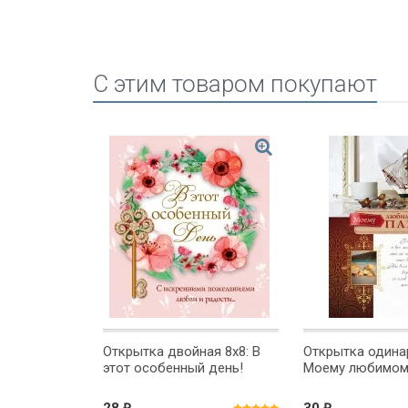
C этим товаром покупают
рная 10x15:
Открытка двойная 8х8: В
Открытка одинар
этот особенный день!
Моему любимом
₽
₽