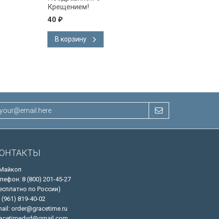
Крещением!
40
40
₽
₽
В корзину
В корзину
ОНТАКТЫ
 Майкоп
лефон: 8 (800) 201-45-27
есплатно по России)
 (961) 819-40-02
ail: order@gracetime.ru
acetimedvd@gmail.com