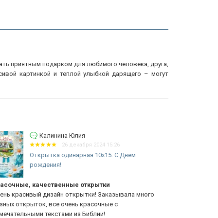
тать приятным подарком для любимого человека, друга,
асивой картинкой и теплой улыбкой дарящего – могут
Калинина Юлия
26 декабря 2024 15:26
Открытка одинарная 10x15: С Днем
рождения!
асочные, качественные открытки
Красивый д
ень красивый дизайн открытки! Заказывала много
Очень краси
зных открыток, все очень красочные с
разных откр
мечательными текстами из Библии!
текстами из 