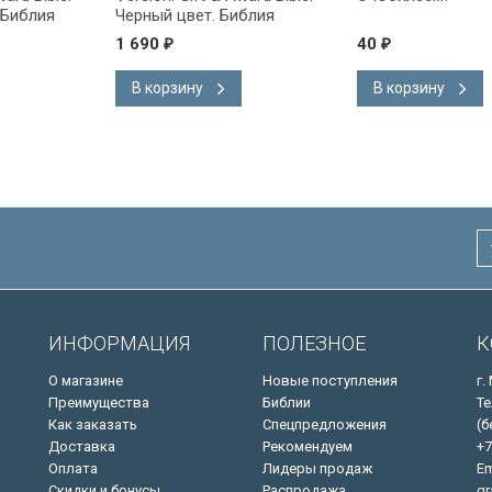
 Библия
Черный цвет. Библия
на
Короля Иакова на
1 690
40
₽
₽
ке.
английском языке.
 закладка,
Словарь, карты, закладка,
В корзину
В корзину
адка, слова
подарочная вкладка, слова
ны красным
Иисуса выделены красным
/200х140/
ИНФОРМАЦИЯ
ПОЛЕЗНОЕ
К
О магазине
Новые поступления
г.
Преимущества
Библии
Те
Как заказать
Спецпредложения
(б
Доставка
Рекомендуем
+7
Оплата
Лидеры продаж
Em
Скидки и бонусы
Распродажа
gr