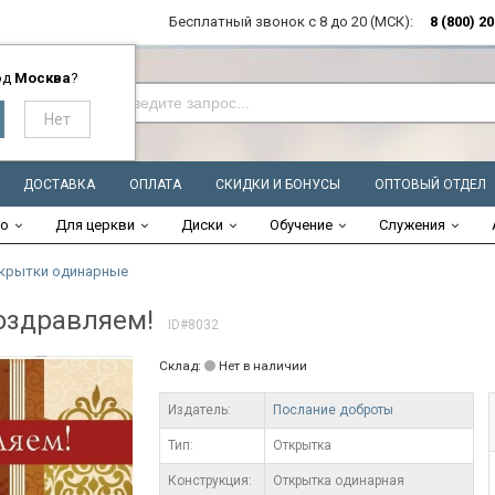
Бесплатный звонок с 8 до 20 (МСК):
8 (800) 2
од
Москва
?
ДОСТАВКА
ОПЛАТА
СКИДКИ И БОНУСЫ
ОПТОВЫЙ ОТДЕЛ
во
Для церкви
Диски
Обучение
Служения
крытки одинарные
оздравляем!
ID#8032
Склад:
Нет в наличии
Издатель:
Послание доброты
Тип:
Открытка
Конструкция:
Открытка одинарная