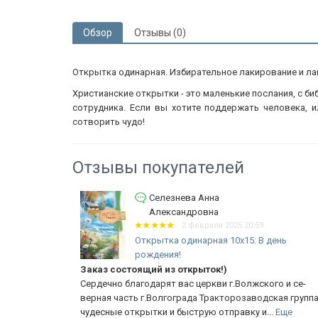
Обзор
Отзывы (0)
Открытка одинарная. Избирательное лакирование и ла
Христианские открытки - это маленькие послания, с б
сотрудника. Если вы хотите поддержать человека, и
сотворить чудо!
Отзывы покупателей
Селезнева Анна
1:24
Александровна
5:
2 февраля 2025 20:59
Открытка одинарная 10x15: В день
рождения!
ая сказка /
Заказ состоящий из открыток!)
Сердечно благодарят вас церкви г.Волжского и се-
ое
верная часть г.Волгограда Тракторозаводская группа
чудесные открытки и быструю отправку и...
Еще