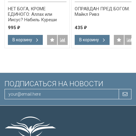
ГА, КРОМЕ
ОПРАВДАН ПРЕД БОГОМ.
HOLY BIB
О: Аллах или
Майкл Ривз
Version. 
 Набиль Куреши
Бордовый
Короля 
435
1 690
₽
₽
английск
Словарь,
зину
В корзину
В корз
подарочн
Иисуса 
/200х140
ПОДПИСАТЬСЯ НА НОВОСТИ