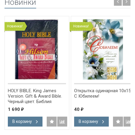
Новинки
Новинка!
Новинка!
HOLY BIBLE. King James
Открытка одинарная 10x15:
Version. Gift & Award Bible.
С Юбилеем!
Черный цвет. Библия
Короля Иакова на
1 690
40
₽
₽
английском языке.
Словарь, карты, закладка,
В корзину
В корзину
подарочная вкладка, слова
Иисуса выделены красным
/200х140/