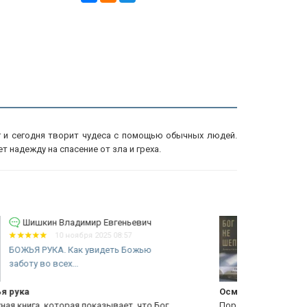
г и сегодня творит чудеса с помощью обычных людей.
 надежду на спасение от зла и греха.
Шишкин Владимир Евгеньевич
9 сентября 2025 09:26
БОГ НЕ ШЕПЧЕТ. Джеймс Осман
Ц
с
ман Бог не шепчет
рекоменду
разительная книга! Действительно, Бог так говорит
Очень хороша