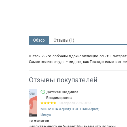
Обзор
Отзывы (1)
В этой книге собраны вдохновляющие опыты литерату
Самое великое чудо – видеть, как Господь изменяет жи
Отзывы покупателей
Шишкин Владимир Евгеньевич
24 апреля 2026 11:09
ЧЕСТНОСТЬ. Недостающий ключ к
t;.
близости с Богом....
ЧЕСТНОСТЬ. Недостающий ключ к близости с Бого
,что должны
Говард...