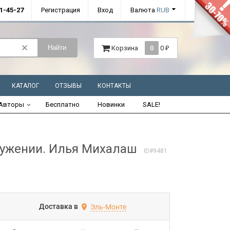
01-45-27
Регистрация
Вход
Валюта
RUB
Найти
Корзина
0
0
₽
КАТАЛОГ
ОТЗЫВЫ
КОНТАКТЫ
Авторы
Бесплатно
Новинки
SALE!
ужении. Илья Михалаш
ID#9481
Доставка в
Эль-Монте