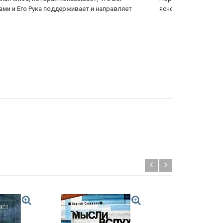
но, но люди как оглохли...
высоте.
Новинка!