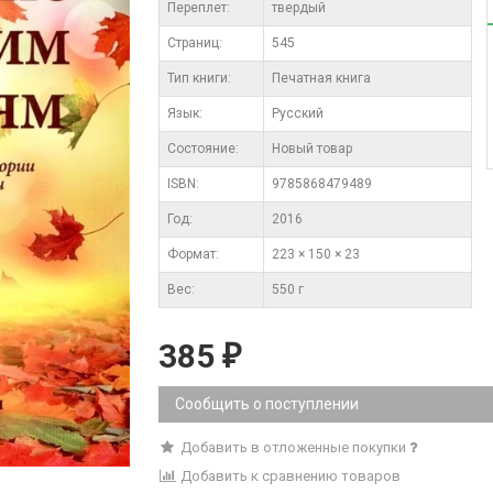
Переплет:
твердый
Cтраниц:
545
Тип книги:
Печатная книга
Язык:
Русский
Состояние:
Новый товар
ISBN:
9785868479489
Год:
2016
Формат:
223 × 150 × 23
Вес:
550 г
385
₽
Сообщить о поступлении
Добавить в отложенные покупки
Добавить к сравнению товаров