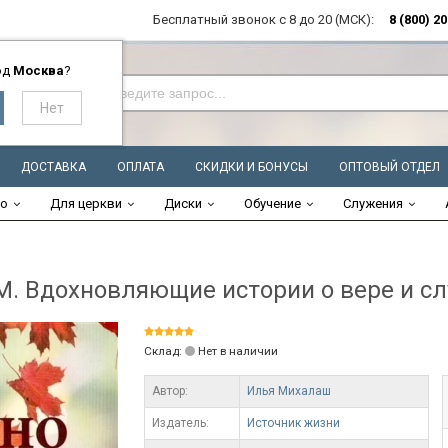
Бесплатный звонок с 8 до 20 (МСК):
8 (800) 2
од
Москва
?
ДОСТАВКА
ОПЛАТА
СКИДКИ И БОНУСЫ
ОПТОВЫЙ ОТДЕЛ
во
Для церкви
Диски
Обучение
Служения
Вдохновляющие истории о вере и сл
Склад:
Нет в наличии
Автор:
Илья Михалаш
Издатель:
Источник жизни