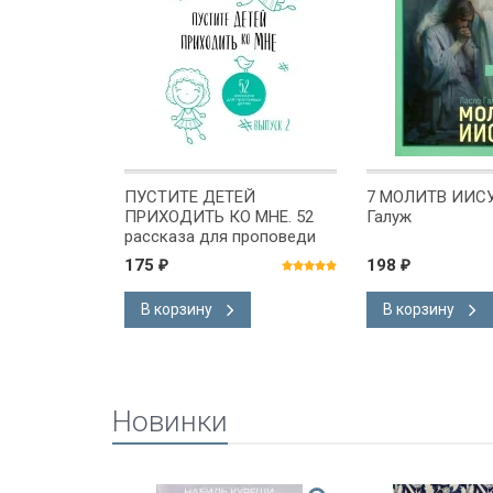
ИОСИИ.
ПУСТИТЕ ДЕТЕЙ
7 МОЛИТВ ИИСУ
ПРИХОДИТЬ КО МНЕ. 52
Галуж
рассказа для проповеди
детям. Выпуск 2. Ирина
175
198
₽
₽
Яворовская
В корзину
В корзину
Новинки