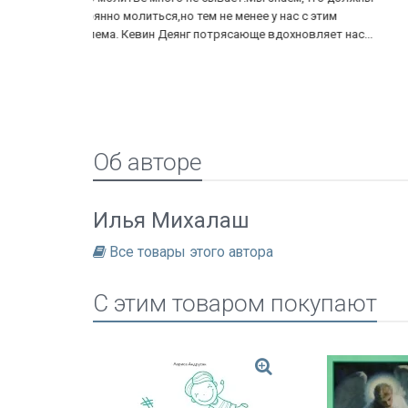
с этим
Советую всем христианам, которые ищут близких
ляет нас...
отношений с Творцом. Честность - это так важно для
близких отношений с Богом!
Об авторе
Илья Михалаш
Все товары этого автора
C этим товаром покупают