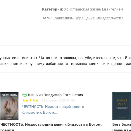
Категории:
Христианская жизнь
Евангелизм
Теги:
Евангелизм
Обращение
Свидетельства
рных евангелистов. Читая эти страницы, вы убедитесь в том, что Бо
знь человека к лучшему: избавляет от вредных привычек, исцеляет, дает
Шишкин Владимир Евгеньевич
10 ноября 2025 08:57
БОЖЬЯ РУКА. Как увидеть Божью
заботу во всех...
м.
Бегг Божья рука
Ос
Очень важная книга, которая показывает, что Бог
По