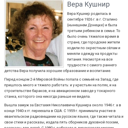
Вера Кушнир
Вера Кушнир родилась в
сентябре 1926 г. в г. Сталино
(нынешнем Донецке) и была
третьим ребенком в семье. То
было очень тяжелое время в
стране, где городские жители
ходили по окрестным сёлам и
меняли одежду на продукты
питания. Несмотря на все
трудности с самого раннего
детства Вера получила хорошее образование и воспитание.
Перед концом 2-й Мировой Войны попала с семьей на Запад, где
пришлось много и тяжело работать: и у крестьян на полях, и на
строительстве бараков, и на авиационном заводе у токарного
станка, которого она никогда раньше не видела.
Вышла замуж за Евстахия Николаевича Кушнира около 1946 г. а в
конце 1940-х гг. переехала в США. С 1959 г. принимала участие в
евангельском радиовещании на русском языке, где также читала и
свои стихи и рассказы, издала пять сборников духовной поэзии,
рассказы для детей. С 1980 г. работала в директорате миссии