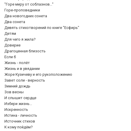
"Горе миру от соблазнов…"
Горе-проповедники
Два новогодних сонета
Два сонета
Девять стихотворений по книге "Есфирь"
Детям
Для чего я жила?
Доверие
Драгоценная близость
Если б
Жизнь - полёт
Жизнь и в увядании
Жоре Кузичеву и его рукоположению
Завет соли - верность
Зимний дождь
Зов весны
И слышит сердце
Избери жизнь…
Искренность
Истина - личность
Источник стихов
К кому пойдём?