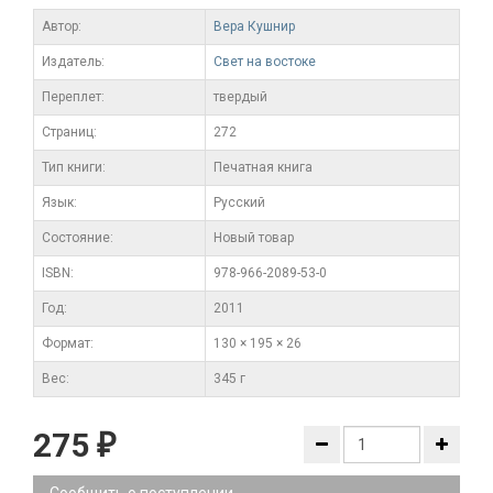
Автор:
Вера Кушнир
Издатель:
Свет на востоке
Переплет:
твердый
Cтраниц:
272
Тип книги:
Печатная книга
Язык:
Русский
Состояние:
Новый товар
ISBN:
978-966-2089-53-0
Год:
2011
Формат:
130 × 195 × 26
Вес:
345 г
275
₽
Сообщить о поступлении