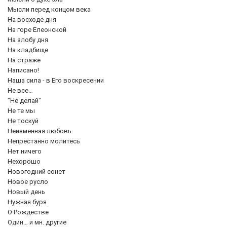
Мысли перед концом века
На восходе дня
На горе Елеонской
На злобу дня
На кладбище
На страже
Написано!
Наша сила - в Его воскресении
Не все…
"Не делай"
Не те мы
Не тоскуй
Неизменная любовь
Непрестанно молитесь
Нет ничего
Нехорошо
Новогодний сонет
Новое русло
Новый день
Нужная буря
О Рождестве
Один… и мн. другие