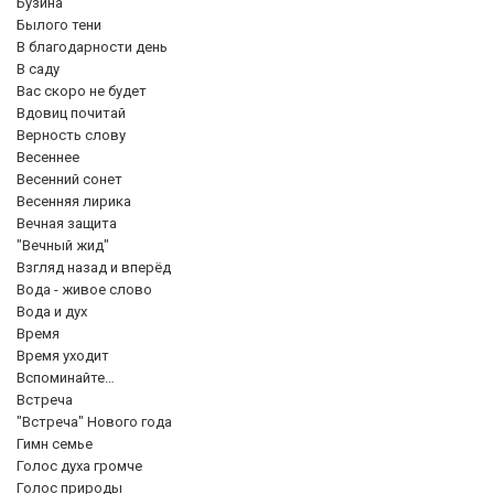
Бузина
Былого тени
В благодарности день
В саду
Вас скоро не будет
Вдовиц почитай
Верность слову
Весеннее
Весенний сонет
Весенняя лирика
Вечная защита
"Вечный жид"
Взгляд назад и вперёд
Вода - живое слово
Вода и дух
Время
Время уходит
Вспоминайте…
Встреча
"Встреча" Нового года
Гимн семье
Голос духа громче
Голос природы