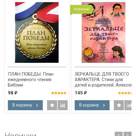
Новинка!
ПЛАН ПОБЕДЫ. План
ЗЕРКАЛЬЦЕ ДЛЯ ТВОЕГО
ежедневного чтения
ХАРАКТЕРА. Стихи для
Библии
детей и родителей. Алексей
Полосин
98
145
₽
₽
В корзину
В корзину
Новинки