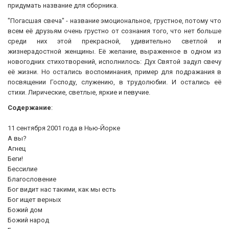
придумать название для сборника.
"Погасшая свеча" - название эмоциональное, грустное, потому что
всем её друзьям очень грустно от сознания того, что нет больше
среди них этой прекрасной, удивительно светлой и
жизнерадостной женщины. Её желание, выраженное в одном из
новогодних стихотворений, исполнилось: Дух Святой задул свечу
её жизни. Но остались воспоминания, пример для подражания в
посвящении Господу, служению, в трудолюбии. И остались её
стихи. Лирические, светлые, яркие и певучие.
Содержание
:
11 сентября 2001 года в Нью-Йорке
А вы?
Агнец
Беги!
Бессилие
Благословение
Бог видит нас такими, как мы есть
Бог ищет верных
Божий дом
Божий народ