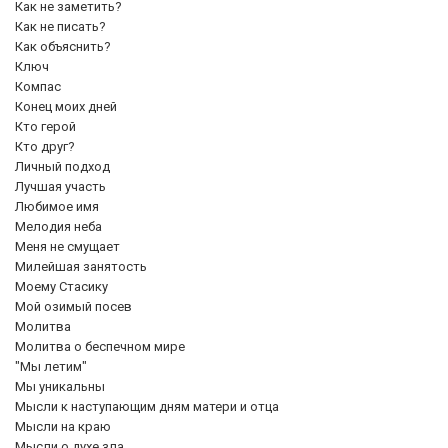
Как не заметить?
Как не писать?
Как объяснить?
Ключ
Компас
Конец моих дней
Кто герой
Кто друг?
Личный подход
Лучшая участь
Любимое имя
Мелодия неба
Меня не смущает
Милейшая занятость
Моему Стасику
Мой озимый посев
Молитва
Молитва о беспечном мире
"Мы летим"
Мы уникальны
Мысли к наступающим дням матери и отца
Мысли на краю
Мысли о духе зла