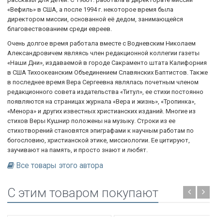
«Вефиль» в США, а после 1994 г. некоторое время была
директором миссии, основанной её дедом, занимающейся
благовествованием среди евреев.
Очень долгое время работала вместе с Водневским Николаем
Александровичем являясь член редакционной коллегии газеты
«Наши Дни», издаваемой в городе Сакраменто штата Калифорния
в США Тихоокеанским Объединением Славянских Баптистов. Также
в последнее время Вера Сергеевна являлась почетным членом
редакционного совета издательства «Титул», ее стихи постоянно
появляются на страницах журнала «Вера и жизнь», «Тропинка»,
«Менора» и других известных христианских изданий. Многие из
стихов Веры Кушнир положены на музыку. Строки из ее
стихотворений становятся эпиграфами к научным работам по
богословию, христианской этике, миссиологии. Ее цитируют,
заучивают на память, и просто знают и любят.
Все товары этого автора
C этим товаром покупают